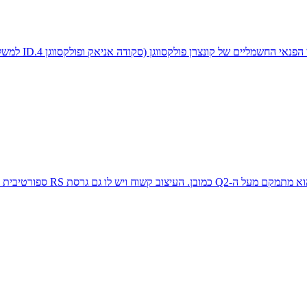
חשמליים של קונצרן פולקסווגן (סקודה אניאק ופולקסווגן ID.4 למשל)
פורטיבית ואחת מעוצבת דמוית קופה