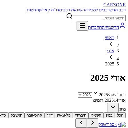
CARZONE
רכב חדש
רכבים למכירה
השוואת רכבים
דו"ח קארזון
חדשות
הרשמה/התחברות
ראשי
אודי
2025
אודי
2025
בחרו שנה:
2025
אודי
14
2025
דגמים
מיון:
הכל
בנזין
חשמלי
היברידי
פלאג-אין
דיזל
קרוסאובר
האצ'בק
סדאן