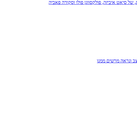
 של סיאט איביזה, פולקסווגן פולו וסקודה פאביה