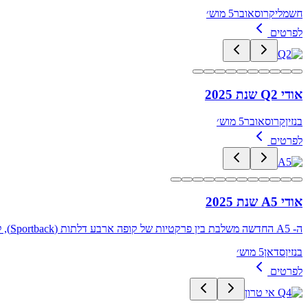
חשמלי
קרוסאובר
5 מוש׳
לפרטים
אודי Q2 שנת 2025
בנזין
קרוסאובר
5 מוש׳
לפרטים
אודי A5 שנת 2025
ה- A5 החדשה משלבת בין פרקטיות של קופה ארבע דלתות (Sportback), לבין מראה יוקרתי וספורטיבי שמאפיין את משפחת דגמי היצרן. היא ממוקמת מעל דגם ה-A4 ומתחת ל-A6 הבכירה ממנה
בנזין
סדאן
5 מוש׳
לפרטים