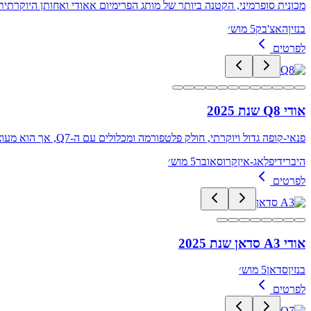
מכונית סופרמיני, הקטנה ביותר של מותג הפרימיום אאודי ואחותן היוקרתית,
בנזין
האצ'בק
5 מוש׳
לפרטים
אודי Q8 שנת 2025
פנאי-קופה גדול ויוקרתי, חולק פלטפורמה ומכלולים עם ה-Q7, אך הוא מעוצב ונראה מרשים ממנו
היברידי
פלאג-אין
קרוסאובר
5 מוש׳
לפרטים
אודי A3 סדאן שנת 2025
בנזין
סדאן
5 מוש׳
לפרטים