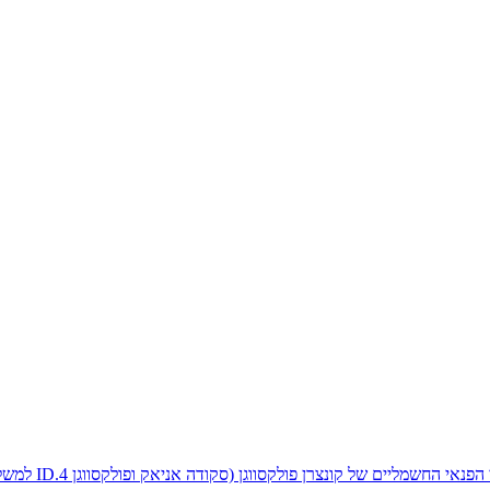
חשמליים של קונצרן פולקסווגן (סקודה אניאק ופולקסווגן ID.4 למשל)