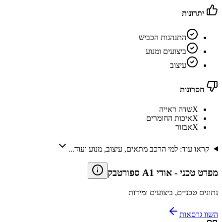
יתרונות
התנהגות הכביש
ביצועים ומנוע
עיצוב
חסרונות
X
שדה ראייה
X
איכות החומרים
X
אבזור
קראו עוד: למי הרכב מתאים, עיצוב, מנוע ועוד...
מפרט טכני
-
אודי A1 ספורטבק
נתונים טכניים, ביצועים ומידות
השוו גרסאות