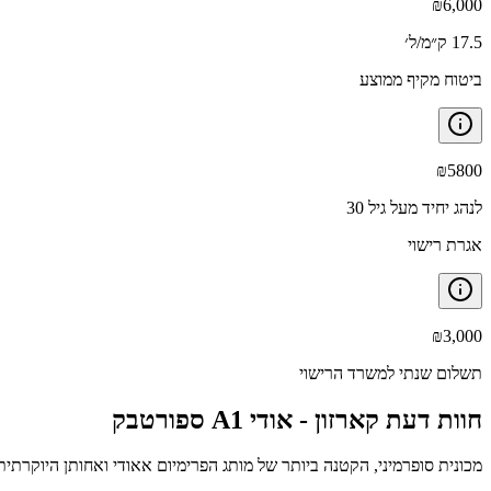
₪
6,000
17.5 ק״מ/ל׳
ביטוח מקיף ממוצע
₪
5800
לנהג יחיד מעל גיל 30
אגרת רישוי
₪
3,000
תשלום שנתי למשרד הרישוי
חוות דעת קארזון -
אודי A1 ספורטבק
מכונית סופרמיני, הקטנה ביותר של מותג הפרימיום אאודי ואחותן היוקרתית,