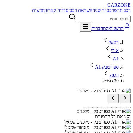
CARZONE
רכב חדש
רכב יד שניה
השוואת רכבים
דו"ח קארזון
חדשות
הרשמה/התחברות
ראשי
אודי
A1
A1 ספורטבק
2023
30 סטייל
הצג את כל התמונות