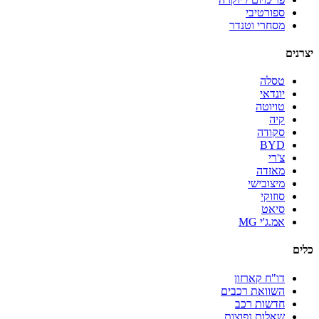
ספורטיבי
מסחרי וטנדר
יצרנים
טסלה
יונדאי
טויוטה
קיה
סקודה
BYD
צ'רי
מאזדה
מיצובישי
סוזוקי
סיאט
אמ.ג'י MG
כלים
דו"ח קארזון
השוואת רכבים
חדשות רכב
שאלות נפוצות