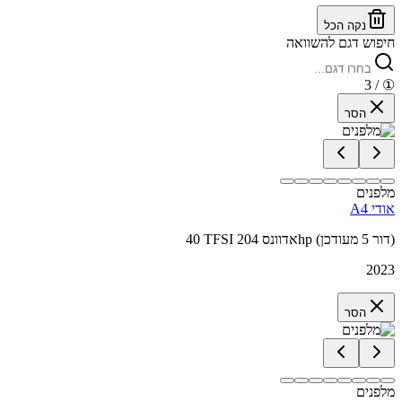
נקה הכל
חיפוש דגם להשוואה
/ 3
①
הסר
מלפנים
אודי A4
40 TFSI אדוונס 204hp (דור 5 מעודכן)
2023
הסר
מלפנים