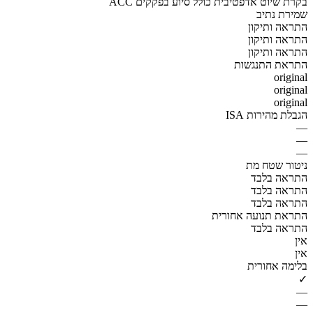
ACC בקרת שיוט אדפטיבית כולל סיוע בפקקים
שמירת נתיב
התראה ותיקון
התראה ותיקון
התראה ותיקון
התראת התנגשות
original
original
original
הגבלת מהירות ISA
—
—
—
ניטור שטח מת
התראה בלבד
התראה בלבד
התראה בלבד
התראת תנועה אחורית
התראה בלבד
אין
אין
בלימה אחורית
✓
—
—