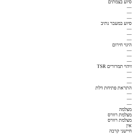
סיוע בצמתים
—
—
—
סיוע במעבר נתיב
—
—
—
היגוי חירום
—
—
—
זיהוי תמרורים TSR
—
—
—
התראת פתיחת דלת
—
—
—
מצלמה
מצלמת רוורס
מצלמת רוורס
אין
חיישני קרבה