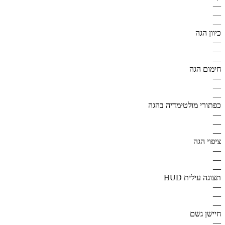
—
—
—
כיוון הגה
—
—
—
חימום הגה
—
—
—
כפתורי מולטימדיה בהגה
—
—
—
ציפוי הגה
—
—
—
תצוגה עילית HUD
—
—
—
חיישן גשם
—