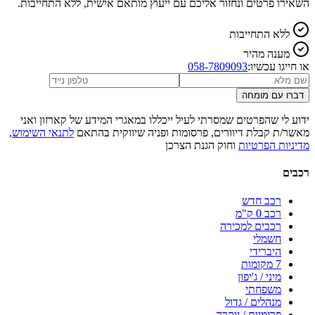
השאירו פרטים ונחזור אליכם עם ייעוץ מותאם אישית, ללא התחייבות.
ללא התחייבות
מענה מהיר
או חייגו עכשיו:
058-7809093
דברו עם מומחה
ידוע לי שהפרטים שמסרתי לעיל ייכללו במאגרי המידע של קארזון ואני
מאשר/ת קבלת דיוורים, פרסומות ופניה שיווקית בהתאם
לתנאי השימוש
,
מדיניות הפרטיות
וחוק הגנת הצרכן
רכבים
רכב חדש
רכב 0 ק"מ
רכבים למכירה
חשמלי
היברידי
7 מקומות
מיני / ג'יפון
משפחתי
מנהלים / גדול
פרימיום / יוקרה