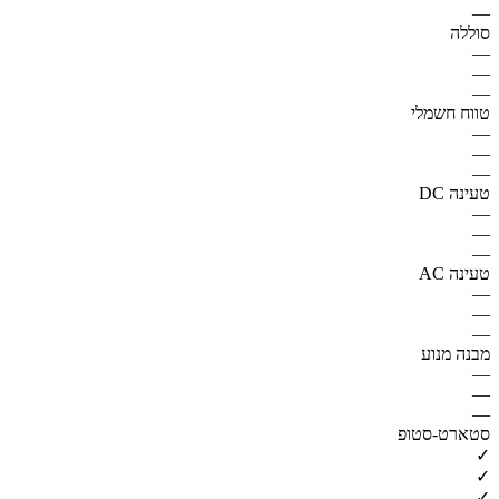
—
סוללה
—
—
—
טווח חשמלי
—
—
—
טעינה DC
—
—
—
טעינה AC
—
—
—
מבנה מנוע
—
—
—
סטארט-סטופ
✓
✓
✓