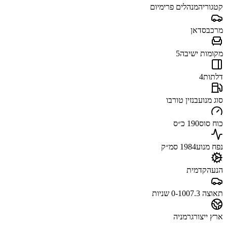
קטגוריה
מנהלים פרימיום
מרכב
סדאן
מקומות ישיבה
5
דלתות
4
סוג מנוע
בנזין טורבו
כוח סוס
190 כ״ס
נפח מנוע
1984 סמ״ק
הנעה
קדמית
תאוצה 0-100
7.3 שניות
ארץ ייצור
גרמניה