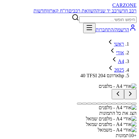
CARZONE
רכב חדש
רכב יד שניה
השוואת רכבים
דו"ח קארזון
חדשות
הרשמה/התחברות
ראשי
אודי
A4
2025
40 TFSI אדוונס 204hp
הצג את כל התמונות
+
10
תמונות