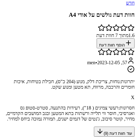
חדש
חוות דעת גולשים על
אודי A4
1.6
מתוך
7
חוות דעת
הוסף חוות דעת
•
2023-12-05
57, men
יתרונות:
נוחות, צריכת דלק, מנוע (204 כ"ס), חבילת בטיחות, איכות
חומרים והרכבה, מרווח, תא מטען ומנוע שקט.
X
חסרונות:
רעשי צמיגים ( 18"), רעידות בהתנעה, סטרט-סטופ גס
ואגרסיבי, חוסר ווי תלייה ורשתות בתא המטען ובגב המושבים הקדמיים,
מחיר, קוטר סיבוב, ג'נטים של דגמים ישנים, תמורה נמוכה ביחס למחיר.
עוד חוות דעת (
9
)