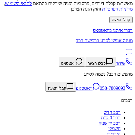
מאשר/ת קבלת דיוורים, פרסומות ופניה שיווקית בהתאם
לתנאי השימוש
,
מדיניות הפרטיות
וחוק הגנת הצרכן
קבלו הצעה
דברו איתנו בוואטסאפ
מענה אנושי לסיוע ברכישת רכב
שיחה
קבלו הצעה
וואטסאפ
מחפשים רכב? נשמח לסייע
058-7809093
וואטסאפ
קבלו הצעה
רכבים
רכב חדש
רכב 0 ק"מ
רכב יד שניה
חשמלי
היברידי