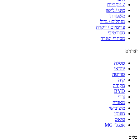
7 מקומות
מיני / ג'יפון
משפחתי
מנהלים / גדול
פרימיום / יוקרה
ספורטיבי
מסחרי וטנדר
יצרנים
טסלה
יונדאי
טויוטה
קיה
סקודה
BYD
צ'רי
מאזדה
מיצובישי
סוזוקי
סיאט
אמ.ג'י MG
כלים