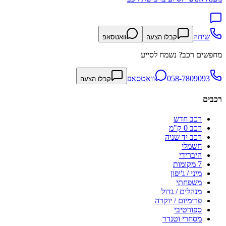
שיחה
קבלו הצעה
וואטסאפ
מחפשים רכב? נשמח לסייע
058-7809093
וואטסאפ
קבלו הצעה
רכבים
רכב חדש
רכב 0 ק"מ
רכב יד שניה
חשמלי
היברידי
7 מקומות
מיני / ג'יפון
משפחתי
מנהלים / גדול
פרימיום / יוקרה
ספורטיבי
מסחרי וטנדר