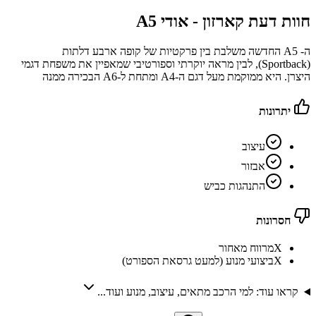
חוות דעת קארזון -
אודי A5
ה- A5 החדשה משלבת בין פרקטיות של קופה ארבע דלתות
(Sportback), לבין מראה יוקרתי וספורטיבי שמאפיין את משפחת דגמי
היצרן. היא ממוקמת מעל דגם ה-A4 ומתחת ל-A6 הבכירה ממנה
יתרונות
עיצוב
אבזור
התנהגות כביש
חסרונות
X
מרווח מאחור
X
ביצועי מנוע (למעט גרסאת הספורט)
קראו עוד: למי הרכב מתאים, עיצוב, מנוע ועוד...