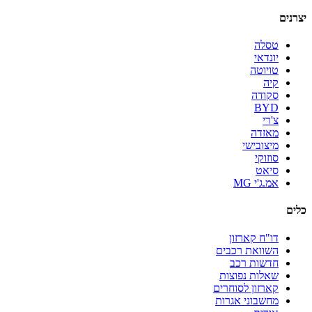
יצרנים
טסלה
יונדאי
טויוטה
קיה
סקודה
BYD
צ'רי
מאזדה
מיצובישי
סוזוקי
סיאט
אמ.ג'י MG
כלים
דו"ח קארזון
השוואת רכבים
חדשות רכב
שאלות נפוצות
קארזון לסוחרים
מחשבוני אגרות