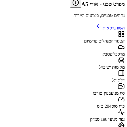
מפרט טכני
-
אודי A5
נתונים טכניים, ביצועים ומידות
השוו גרסאות
קטגוריה
מנהלים פרימיום
מרכב
ליפטבק
מקומות ישיבה
5
דלתות
5
סוג מנוע
בנזין טורבו
כוח סוס
204 כ״ס
נפח מנוע
1984 סמ״ק