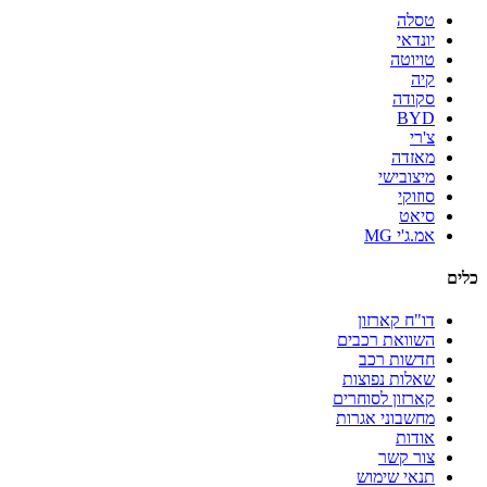
טסלה
יונדאי
טויוטה
קיה
סקודה
BYD
צ'רי
מאזדה
מיצובישי
סוזוקי
סיאט
אמ.ג'י MG
כלים
דו"ח קארזון
השוואת רכבים
חדשות רכב
שאלות נפוצות
קארזון לסוחרים
מחשבוני אגרות
אודות
צור קשר
תנאי שימוש