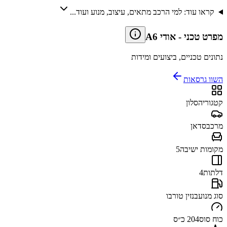
קראו עוד: למי הרכב מתאים, עיצוב, מנוע ועוד...
מפרט טכני
-
אודי A6
נתונים טכניים, ביצועים ומידות
השוו גרסאות
קטגוריה
סלון
מרכב
סדאן
מקומות ישיבה
5
דלתות
4
סוג מנוע
בנזין טורבו
כוח סוס
204 כ״ס