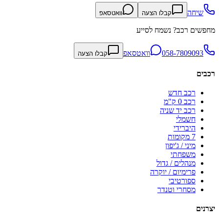
שיחה
קבלו הצעה
וואטסאפ
מחפשים רכב? נשמח לסייע
058-7809093
וואטסאפ
קבלו הצעה
רכבים
רכב חדש
רכב 0 ק"מ
רכב יד שניה
חשמלי
היברידי
7 מקומות
מיני / ג'יפון
משפחתי
מנהלים / גדול
פרימיום / יוקרה
ספורטיבי
מסחרי וטנדר
יצרנים