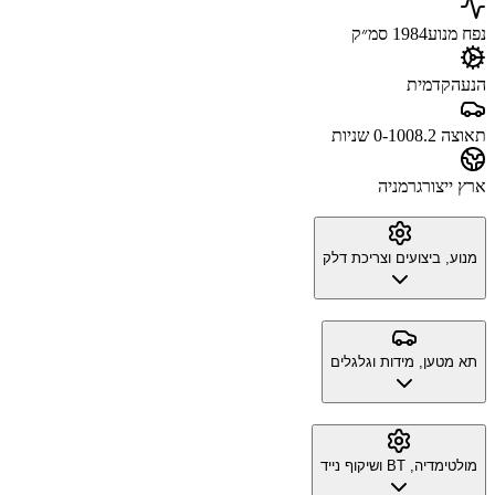
נפח מנוע
1984 סמ״ק
הנעה
קדמית
תאוצה 0-100
8.2 שניות
ארץ ייצור
גרמניה
מנוע, ביצועים וצריכת דלק
תא מטען, מידות וגלגלים
מולטימדיה, BT ושיקוף נייד