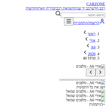
CARZONE
רכב חדש
רכב יד שניה
השוואת רכבים
דו"ח קארזון
חדשות
הרשמה/התחברות
ראשי
אודי
A6
2026
40 TFSI
הצג את כל התמונות
+
15
תמונות