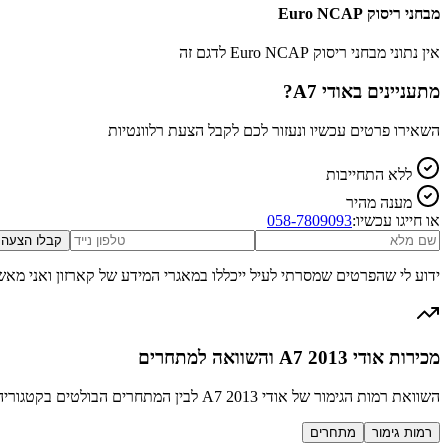
מבחני ריסוק Euro NCAP
אין נתוני מבחני ריסוק Euro NCAP לדגם זה
מתעניינים ב
אודי A7
?
השאירו פרטים עכשיו ונעזור לכם לקבל הצעת רלוונטיות
ללא התחייבות
מענה מהיר
או חייגו עכשיו:
058-7809093
קבלו הצעה
ידוע לי שהפרטים שמסרתי לעיל ייכללו במאגרי המידע של קארזון ואני מאש
מכירות אודי A7 2013 והשוואה למתחרים
השוואת רמות הגימור של אודי A7 2013 לבין המתחרים הבולטים בקטגוריה סלון
רמות גימור
מתחרים