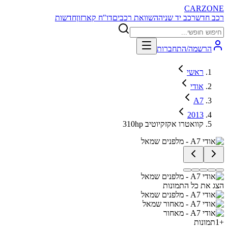
CARZONE
רכב חדש
רכב יד שניה
השוואת רכבים
דו"ח קארזון
חדשות
הרשמה/התחברות
ראשי
אודי
A7
2013
קוואטרו אקזקיוטיב 310hp
הצג את כל התמונות
+
1
תמונות