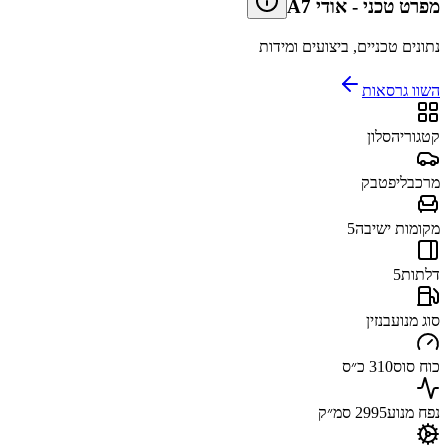
מפרט טכני
-
אודי A7
נתונים טכניים, ביצועים ומידות
השוו גרסאות
קטגוריה
סלון
מרכב
ליפטבק
מקומות ישיבה
5
דלתות
5
סוג מנוע
בנזין
כוח סוס
310 כ״ס
נפח מנוע
2995 סמ״ק