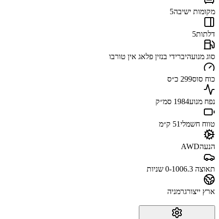
מקומות ישיבה
5
דלתות
5
סוג מנוע
היברידי בנזין פלאג אין טורבו
כוח סוס
299 כ״ס
נפח מנוע
1984 סמ״ק
טווח חשמלי
51 ק״מ
הנעה
AWD
תאוצה 0-100
6.3 שניות
ארץ ייצור
גרמניה