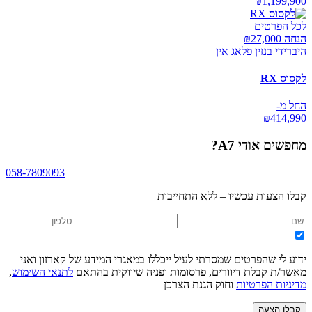
₪
1,199,900
לכל הפרטים
הנחה ₪
27,000
היברידי בנזין פלאג אין
לקסוס RX
החל מ-
₪
414,990
מחפשים
אודי A7
?
058-7809093
קבלו הצעות עכשיו – ללא התחייבות
ידוע לי שהפרטים שמסרתי לעיל ייכללו במאגרי המידע של קארזון ואני
מאשר/ת קבלת דיוורים, פרסומות ופניה שיווקית בהתאם
לתנאי השימוש
,
מדיניות הפרטיות
וחוק הגנת הצרכן
קבלו הצעה