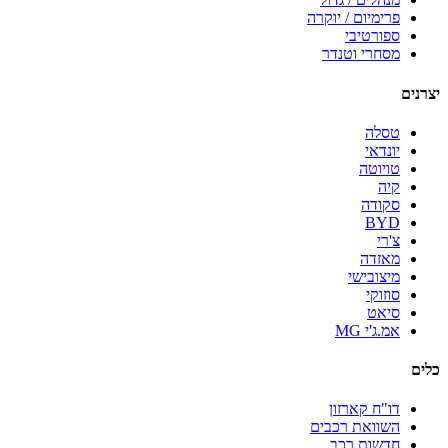
פרימיום / יוקרה
ספורטיבי
מסחרי וטנדר
יצרנים
טסלה
יונדאי
טויוטה
קיה
סקודה
BYD
צ'רי
מאזדה
מיצובישי
סוזוקי
סיאט
אמ.ג'י MG
כלים
דו"ח קארזון
השוואת רכבים
חדשות רכב