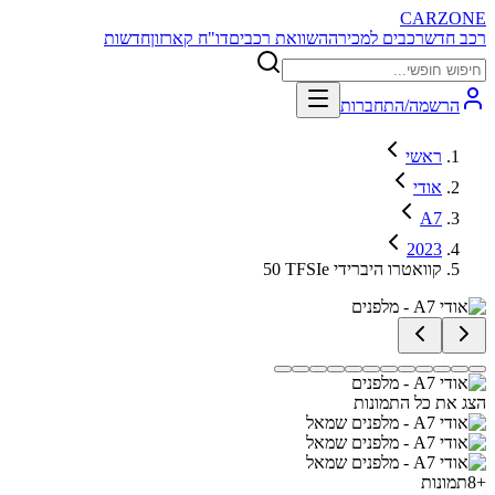
CARZONE
רכב חדש
רכבים למכירה
השוואת רכבים
דו"ח קארזון
חדשות
הרשמה/התחברות
ראשי
אודי
A7
2023
50 TFSIe קוואטרו היברידי
הצג את כל התמונות
+
8
תמונות