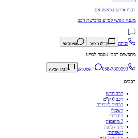
דברו איתנו בוואטסאפ
מענה אנושי לסיוע ברכישת רכב
שיחה
קבלו הצעה
וואטסאפ
מחפשים רכב? נשמח לסייע
058-7809093
וואטסאפ
קבלו הצעה
רכבים
רכב חדש
רכב 0 ק"מ
רכבים למכירה
חשמלי
היברידי
7 מקומות
מיני / ג'יפון
משפחתי
מנהלים / גדול