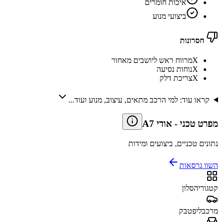
איכות חומרים
ביצועי מנוע
חסרונות
X
מרווח ראש ליושבים מאחור
X
נוחות נסיעה
X
צריכת דלק
קראו עוד: למי הרכב מתאים, עיצוב, מנוע ועוד...
מפרט טכני
-
אודי A7
נתונים טכניים, ביצועים ומידות
השוו גרסאות
קטגוריה
סלון
מרכב
ליפטבק