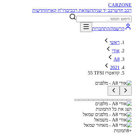
CARZONE
רכב חדש
רכב יד שניה
השוואת רכבים
דו"ח קארזון
חדשות
הרשמה/התחברות
ראשי
אודי
A8
2021
55 TFSI קוואטרו
הצג את כל התמונות
+
8
תמונות