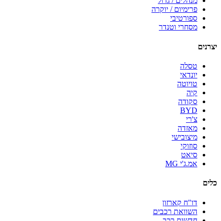
מנהלים / גדול
פרימיום / יוקרה
ספורטיבי
מסחרי וטנדר
יצרנים
טסלה
יונדאי
טויוטה
קיה
סקודה
BYD
צ'רי
מאזדה
מיצובישי
סוזוקי
סיאט
אמ.ג'י MG
כלים
דו"ח קארזון
השוואת רכבים
חדשות רכב