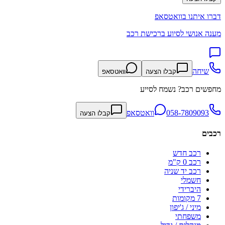
דברו איתנו בוואטסאפ
מענה אנושי לסיוע ברכישת רכב
שיחה
קבלו הצעה
וואטסאפ
מחפשים רכב? נשמח לסייע
058-7809093
וואטסאפ
קבלו הצעה
רכבים
רכב חדש
רכב 0 ק"מ
רכב יד שניה
חשמלי
היברידי
7 מקומות
מיני / ג'יפון
משפחתי