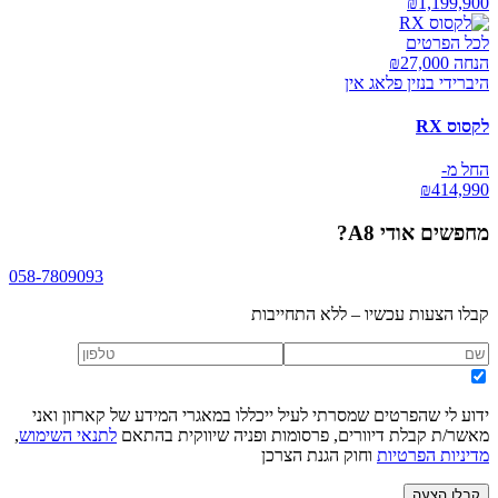
₪
1,199,900
לכל הפרטים
הנחה ₪
27,000
היברידי בנזין פלאג אין
לקסוס RX
החל מ-
₪
414,990
מחפשים
אודי A8
?
058-7809093
קבלו הצעות עכשיו – ללא התחייבות
ידוע לי שהפרטים שמסרתי לעיל ייכללו במאגרי המידע של קארזון ואני
מאשר/ת קבלת דיוורים, פרסומות ופניה שיווקית בהתאם
לתנאי השימוש
,
מדיניות הפרטיות
וחוק הגנת הצרכן
קבלו הצעה