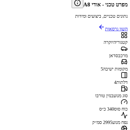
מפרט טכני
-
אודי A8
נתונים טכניים, ביצועים ומידות
השוו גרסאות
קטגוריה
יוקרה
מרכב
סדאן
מקומות ישיבה
5
דלתות
4
סוג מנוע
בנזין טורבו
כוח סוס
340 כ״ס
נפח מנוע
2995 סמ״ק