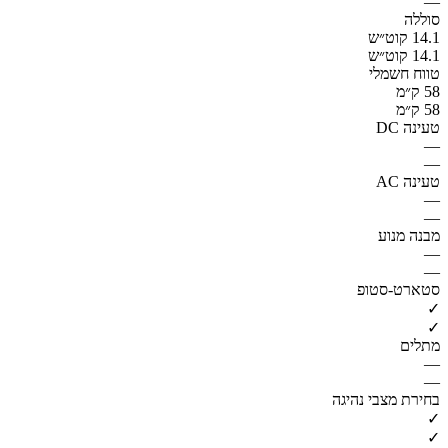
—
סוללה
14.1 קוט״ש
14.1 קוט״ש
טווח חשמלי
58 ק״מ
58 ק״מ
טעינה DC
—
—
טעינה AC
—
—
מבנה מנוע
—
—
סטארט-סטופ
✓
✓
מתלים
—
—
בחירת מצבי נהיגה
✓
✓