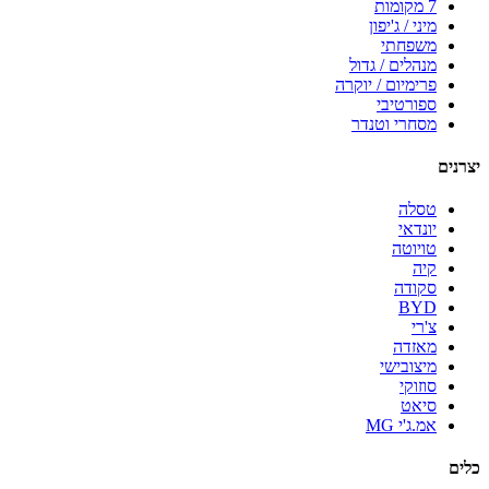
7 מקומות
מיני / ג'יפון
משפחתי
מנהלים / גדול
פרימיום / יוקרה
ספורטיבי
מסחרי וטנדר
יצרנים
טסלה
יונדאי
טויוטה
קיה
סקודה
BYD
צ'רי
מאזדה
מיצובישי
סוזוקי
סיאט
אמ.ג'י MG
כלים