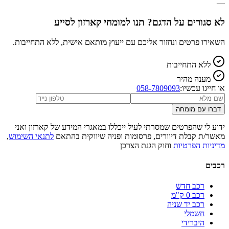
—
לא סגורים על הדגם? תנו למומחי קארזון לסייע
השאירו פרטים ונחזור אליכם עם ייעוץ מותאם אישית, ללא התחייבות.
ללא התחייבות
מענה מהיר
או חייגו עכשיו:
058-7809093
דברו עם מומחה
ידוע לי שהפרטים שמסרתי לעיל ייכללו במאגרי המידע של קארזון ואני
מאשר/ת קבלת דיוורים, פרסומות ופניה שיווקית בהתאם
לתנאי השימוש
,
מדיניות הפרטיות
וחוק הגנת הצרכן
רכבים
רכב חדש
רכב 0 ק"מ
רכב יד שניה
חשמלי
היברידי