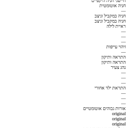
חיישני חניה היקפיים
חניה אוטומטית
—
חניה במקביל וניצב
חניה במקביל וניצב
ראיית לילה
—
—
—
זיהוי עייפות
—
התראה ותיקון
התראה ותיקון
נהג צעיר
—
—
—
התראת ילד אחורי
—
—
—
אורות גבוהים אוטומטיים
original
original
original