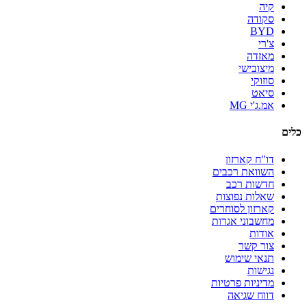
קיה
סקודה
BYD
צ'רי
מאזדה
מיצובישי
סוזוקי
סיאט
אמ.ג'י MG
כלים
דו"ח קארזון
השוואת רכבים
חדשות רכב
שאלות נפוצות
קארזון לסוחרים
מחשבוני אגרות
אודות
צור קשר
תנאי שימוש
נגישות
מדיניות פרטיות
דווח שגיאה