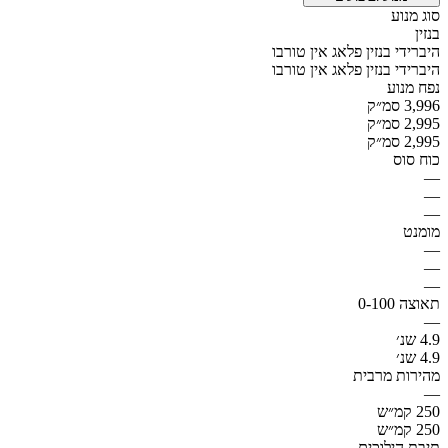
סוג מנוע
בנזין
היברידי בנזין פלאג אין טורבו
היברידי בנזין פלאג אין טורבו
נפח מנוע
3,996 סמ״ק
2,995 סמ״ק
2,995 סמ״ק
כוח סוס
—
—
—
מומנט
—
—
—
תאוצה 0-100
—
4.9 שנ׳
4.9 שנ׳
מהירות מרבית
—
250 קמ״ש
250 קמ״ש
תיבת הילוכים