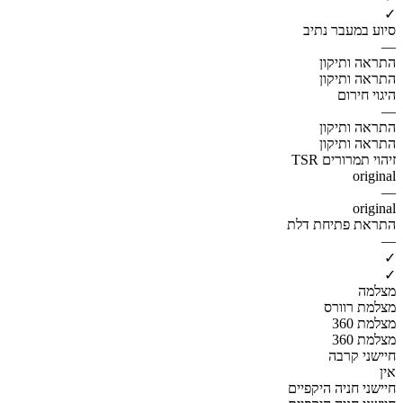
✓
סיוע במעבר נתיב
—
התראה ותיקון
התראה ותיקון
היגוי חירום
—
התראה ותיקון
התראה ותיקון
זיהוי תמרורים TSR
original
—
original
התראת פתיחת דלת
—
✓
✓
מצלמה
מצלמת רוורס
מצלמת 360
מצלמת 360
חיישני קרבה
אין
חיישני חניה היקפיים