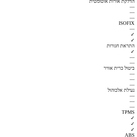
הדלקת אורות אוטומטית
—
—
—
ISOFIX
—
✓
✓
התראת חגורות
✓
—
—
ביטול כרית אוויר
—
—
—
נעילת אלכוהול
—
—
—
TPMS
✓
✓
✓
ABS