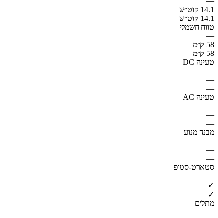
—
14.1 קוט״ש
14.1 קוט״ש
טווח חשמלי
—
58 ק״מ
58 ק״מ
טעינה DC
—
—
—
טעינה AC
—
—
—
מבנה מנוע
—
—
—
סטארט-סטופ
—
✓
✓
מתלים
—