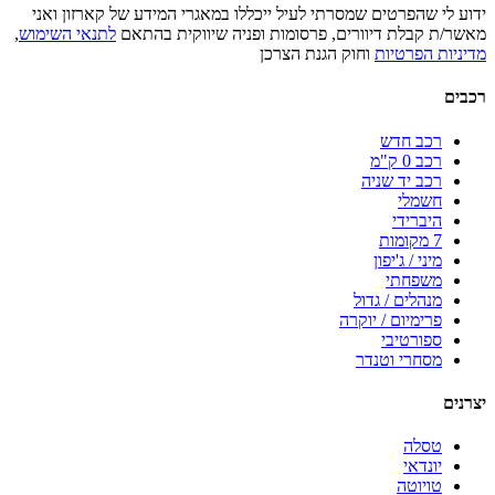
ידוע לי שהפרטים שמסרתי לעיל ייכללו במאגרי המידע של קארזון ואני
מאשר/ת קבלת דיוורים, פרסומות ופניה שיווקית בהתאם
לתנאי השימוש
,
מדיניות הפרטיות
וחוק הגנת הצרכן
רכבים
רכב חדש
רכב 0 ק"מ
רכב יד שניה
חשמלי
היברידי
7 מקומות
מיני / ג'יפון
משפחתי
מנהלים / גדול
פרימיום / יוקרה
ספורטיבי
מסחרי וטנדר
יצרנים
טסלה
יונדאי
טויוטה