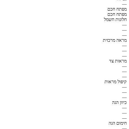
—
מפתח חכם
מפתח חכם
חלונות חשמל
—
—
—
מראה מרכזית
—
—
—
מראות צד
—
—
—
קיפול מראות
—
—
—
כיוון הגה
—
—
—
חימום הגה
—