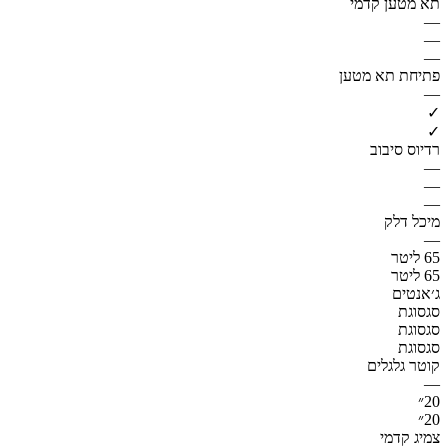
תא מטען קדמי
—
—
—
פתיחת תא מטען
—
✓
✓
רדיוס סיבוב
—
—
—
מיכל דלק
—
65 ליטר
65 ליטר
ג׳אנטים
סגסוגת
סגסוגת
סגסוגת
קוטר גלגלים
—
20״
20״
צמיג קדמי