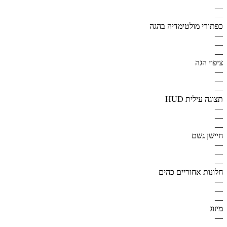
—
—
כפתורי מולטימדיה בהגה
—
—
—
ציפוי הגה
—
—
—
תצוגה עילית HUD
—
—
—
חיישן גשם
—
—
—
חלונות אחוריים כהים
—
—
—
מיזוג
—
—