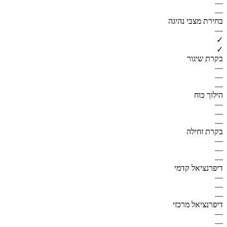
—
—
בחירת מצבי נהיגה
—
✓
✓
בקרת שיגור
—
—
—
הילוך כוח
—
—
—
בקרת זחילה
—
—
—
דיפרנציאל קדמי
—
—
—
דיפרנציאל מרכזי
—
—