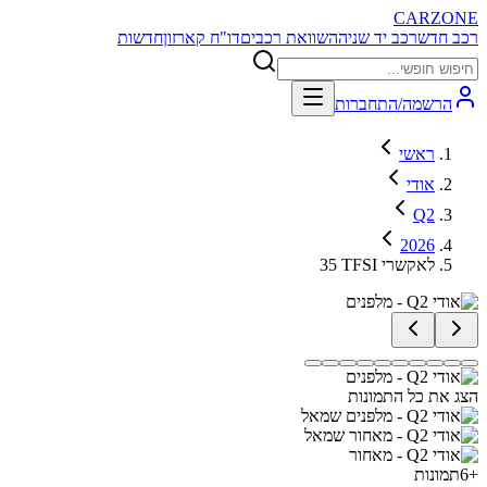
CARZONE
רכב חדש
רכב יד שניה
השוואת רכבים
דו"ח קארזון
חדשות
הרשמה/התחברות
ראשי
אודי
Q2
2026
35 TFSI לאקשרי
הצג את כל התמונות
+
6
תמונות