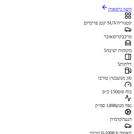
השוו גרסאות
קטגוריה
SUV קטן פרימיום
מרכב
קרוסאובר
מקומות ישיבה
5
דלתות
5
סוג מנוע
בנזין טורבו
כוח סוס
150 כ״ס
נפח מנוע
1498 סמ״ק
הנעה
קדמית
תאוצה 0-100
8.6 שניות