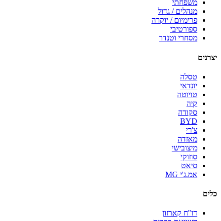
משפחתי
מנהלים / גדול
פרימיום / יוקרה
ספורטיבי
מסחרי וטנדר
יצרנים
טסלה
יונדאי
טויוטה
קיה
סקודה
BYD
צ'רי
מאזדה
מיצובישי
סוזוקי
סיאט
אמ.ג'י MG
כלים
דו"ח קארזון