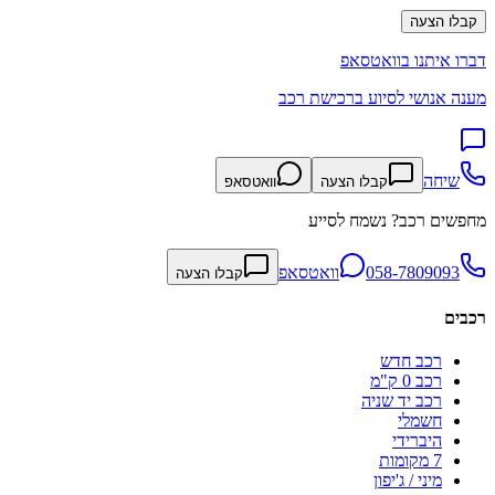
קבלו הצעה
דברו איתנו בוואטסאפ
מענה אנושי לסיוע ברכישת רכב
שיחה
קבלו הצעה
וואטסאפ
מחפשים רכב? נשמח לסייע
058-7809093
וואטסאפ
קבלו הצעה
רכבים
רכב חדש
רכב 0 ק"מ
רכב יד שניה
חשמלי
היברידי
7 מקומות
מיני / ג'יפון