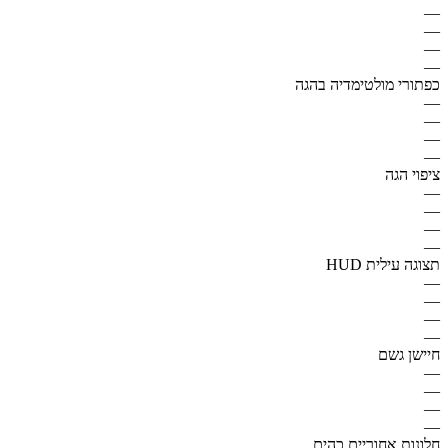
—
—
—
—
כפתורי מולטימדיה בהגה
—
—
—
—
ציפוי הגה
—
—
—
—
תצוגה עילית HUD
—
—
—
—
חיישן גשם
—
—
—
—
חלונות אחוריים כהים