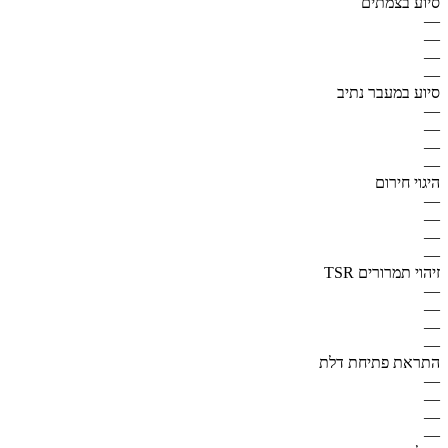
סיוע בצמתים
—
—
—
—
סיוע במעבר נתיב
—
—
—
—
היגוי חירום
—
—
—
—
זיהוי תמרורים TSR
—
—
—
—
התראת פתיחת דלת
—
—
—
—