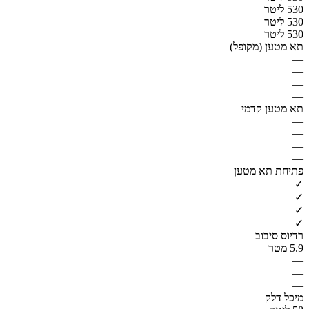
530 ליטר
530 ליטר
530 ליטר
תא מטען (מקופל)
—
—
—
—
תא מטען קדמי
—
—
—
—
פתיחת תא מטען
✓
✓
✓
✓
רדיוס סיבוב
5.9 מטר
—
—
—
מיכל דלק