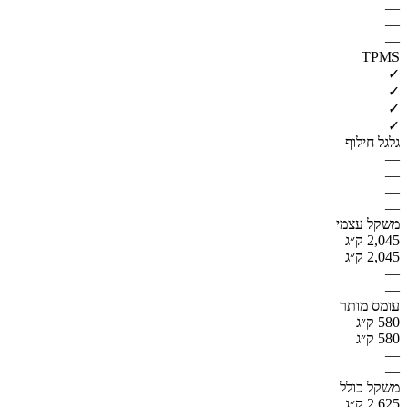
—
—
—
TPMS
✓
✓
✓
✓
גלגל חילוף
—
—
—
—
משקל עצמי
2,045 ק״ג
2,045 ק״ג
—
—
עומס מותר
580 ק״ג
580 ק״ג
—
—
משקל כולל
2,625 ק״ג