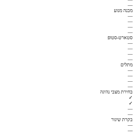
—
מבנה מנוע
—
—
—
—
סטארט-סטופ
—
—
—
—
מתלים
—
—
—
—
בחירת מצבי נהיגה
✓
✓
—
—
בקרת שיגור
—
—