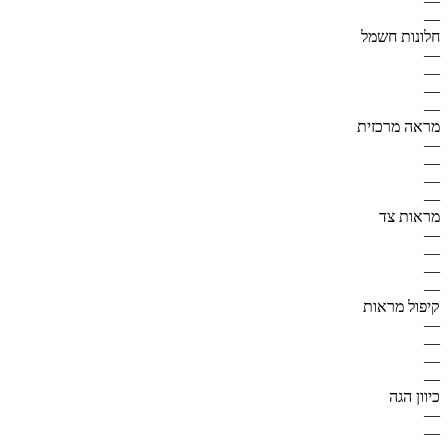
—
—
חלונות חשמל
—
—
—
—
מראה מרכזית
—
—
—
—
מראות צד
—
—
—
—
קיפול מראות
—
—
—
—
כיוון הגה
—
—