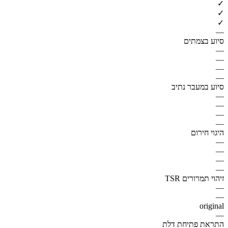
✓
✓
✓
—
סיוע בצמתים
—
—
—
—
סיוע במעבר נתיב
—
—
—
—
היגוי חירום
—
—
—
—
זיהוי תמרורים TSR
—
—
original
—
התראת פתיחת דלת