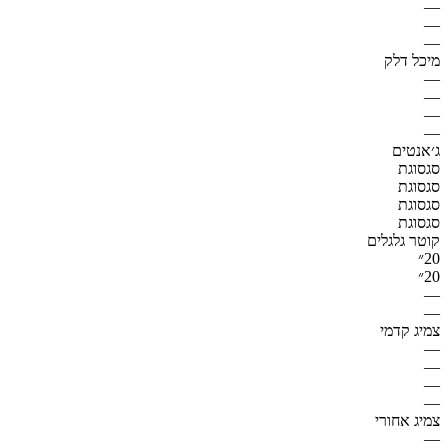
—
—
—
מיכל דלק
—
—
—
—
ג׳אנטים
סגסוגת
סגסוגת
סגסוגת
סגסוגת
קוטר גלגלים
20״
20״
—
—
צמיג קדמי
—
—
—
—
צמיג אחורי
—