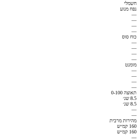
חשמלי
נפח מנוע
—
—
—
—
כוח סוס
—
—
—
—
מומנט
—
—
—
—
תאוצה 0-100
8.5 שנ׳
8.5 שנ׳
—
—
מהירות מרבית
160 קמ״ש
160 קמ״ש
—