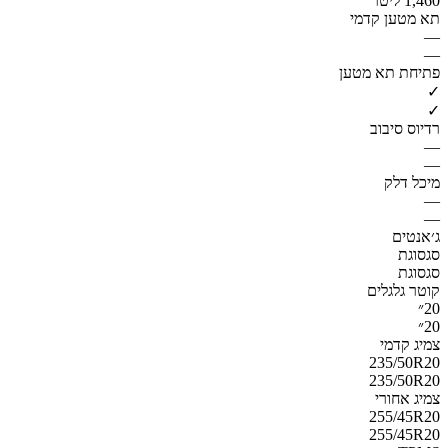
1,460 ליטר
תא מטען קדמי
—
—
פתיחת תא מטען
✓
✓
רדיוס סיבוב
—
—
מיכל דלק
—
—
ג׳אנטים
סגסוגת
סגסוגת
קוטר גלגלים
20״
20״
צמיג קדמי
235/50R20
235/50R20
צמיג אחורי
255/45R20
255/45R20