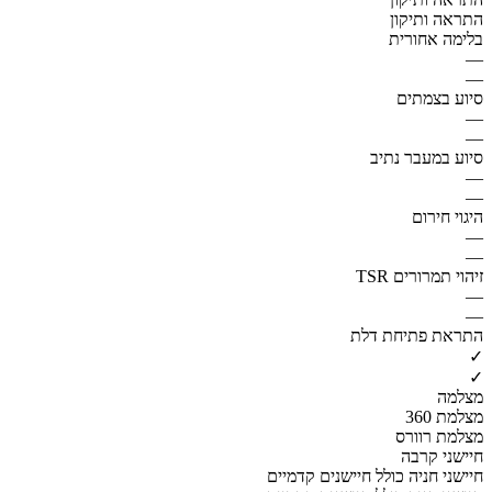
התראה ותיקון
בלימה אחורית
—
—
סיוע בצמתים
—
—
סיוע במעבר נתיב
—
—
היגוי חירום
—
—
זיהוי תמרורים TSR
—
—
התראת פתיחת דלת
✓
✓
מצלמה
מצלמת 360
מצלמת רוורס
חיישני קרבה
חיישני חניה כולל חיישנים קדמיים