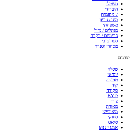
חשמלי
היברידי
7 מקומות
מיני / ג'יפון
משפחתי
מנהלים / גדול
פרימיום / יוקרה
ספורטיבי
מסחרי וטנדר
יצרנים
טסלה
יונדאי
טויוטה
קיה
סקודה
BYD
צ'רי
מאזדה
מיצובישי
סוזוקי
סיאט
אמ.ג'י MG