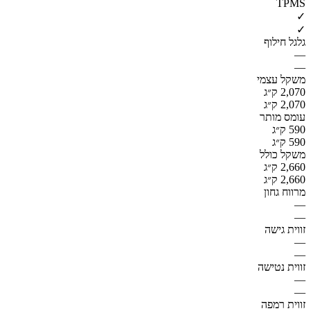
TPMS
✓
✓
גלגל חילוף
—
—
משקל עצמי
2,070 ק״ג
2,070 ק״ג
עומס מותר
590 ק״ג
590 ק״ג
משקל כולל
2,660 ק״ג
2,660 ק״ג
מרווח גחון
—
—
זווית גישה
—
—
זווית נטישה
—
—
זווית רמפה