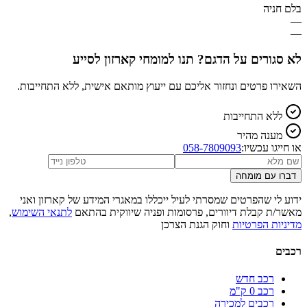
בלם חניה
—
—
לא סגורים על הדגם? תנו למומחי קארזון לסייע
השאירו פרטים ונחזור אליכם עם ייעוץ מותאם אישית, ללא התחייבות.
ללא התחייבות
מענה מהיר
או חייגו עכשיו:
058-7809093
דברו עם מומחה
ידוע לי שהפרטים שמסרתי לעיל ייכללו במאגרי המידע של קארזון ואני
מאשר/ת קבלת דיוורים, פרסומות ופניה שיווקית בהתאם
לתנאי השימוש
,
מדיניות הפרטיות
וחוק הגנת הצרכן
רכבים
רכב חדש
רכב 0 ק"מ
רכבים למכירה