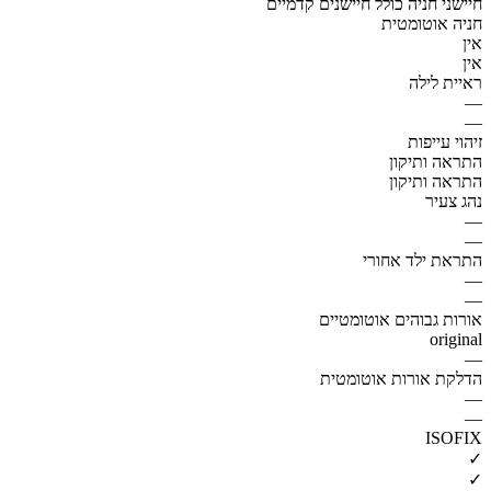
חיישני חניה כולל חיישנים קדמיים
חניה אוטומטית
אין
אין
ראיית לילה
—
—
זיהוי עייפות
התראה ותיקון
התראה ותיקון
נהג צעיר
—
—
התראת ילד אחורי
—
—
אורות גבוהים אוטומטיים
original
—
הדלקת אורות אוטומטית
—
—
ISOFIX
✓
✓