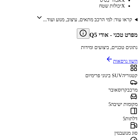
X
אבזור בסיס
X
יכולות שטח
קראו עוד: למי הרכב מתאים, עיצוב, מנוע ועוד...
מפרט טכני
-
אודי Q5
נתונים טכניים, ביצועים ומידות
השוו גרסאות
קטגוריה
SUV בינוני פרימיום
מרכב
קרוסאובר
מקומות ישיבה
5
דלתות
5
סוג מנוע
בנזין