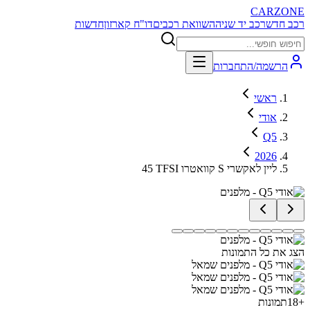
CARZONE
רכב חדש
רכב יד שניה
השוואת רכבים
דו"ח קארזון
חדשות
הרשמה/התחברות
ראשי
אודי
Q5
2026
45 TFSI קוואטרו S ליין לאקשרי
הצג את כל התמונות
+
18
תמונות