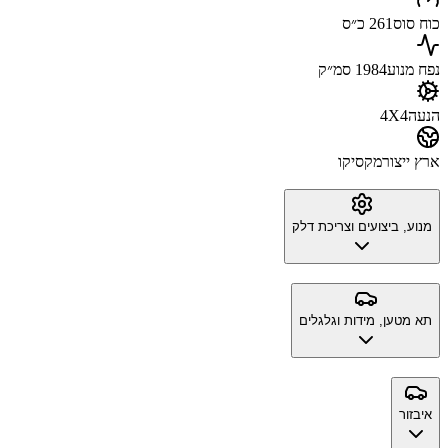
כוח סוס
261 כ״ס
נפח מנוע
1984 סמ״ק
הנעה
4X4
ארץ ייצור
מקסיקו
מנוע, ביצועים וצריכת דלק
תא מטען, מידות וגלגלים
איבזור