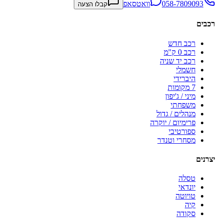
058-7809093
וואטסאפ
קבלו הצעה
רכבים
רכב חדש
רכב 0 ק"מ
רכב יד שניה
חשמלי
היברידי
7 מקומות
מיני / ג'יפון
משפחתי
מנהלים / גדול
פרימיום / יוקרה
ספורטיבי
מסחרי וטנדר
יצרנים
טסלה
יונדאי
טויוטה
קיה
סקודה