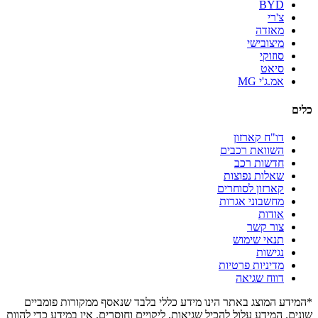
BYD
צ'רי
מאזדה
מיצובישי
סוזוקי
סיאט
אמ.ג'י MG
כלים
דו"ח קארזון
השוואת רכבים
חדשות רכב
שאלות נפוצות
קארזון לסוחרים
מחשבוני אגרות
אודות
צור קשר
תנאי שימוש
נגישות
מדיניות פרטיות
דווח שגיאה
*המידע המוצג באתר הינו מידע כללי בלבד שנאסף ממקורות פומביים
שונים. המידע עלול להכיל שגיאות, ליקויים וחוסרים. אין במידע כדי להוות