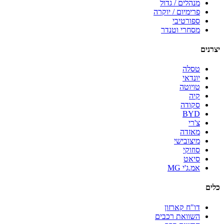
מנהלים / גדול
פרימיום / יוקרה
ספורטיבי
מסחרי וטנדר
יצרנים
טסלה
יונדאי
טויוטה
קיה
סקודה
BYD
צ'רי
מאזדה
מיצובישי
סוזוקי
סיאט
אמ.ג'י MG
כלים
דו"ח קארזון
השוואת רכבים