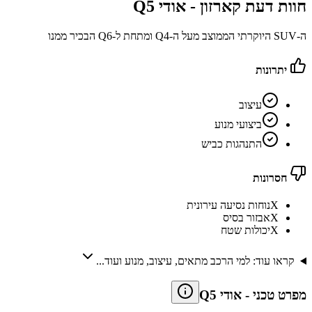
חוות דעת קארזון -
אודי Q5
ה-SUV היוקרתי הממוצב מעל ה-Q4 ומתחת ל-Q6 הבכיר ממנו
יתרונות
עיצוב
ביצועי מנוע
התנהגות כביש
חסרונות
X
נוחות נסיעה עירונית
X
אבזור בסיס
X
יכולות שטח
קראו עוד: למי הרכב מתאים, עיצוב, מנוע ועוד...
מפרט טכני
-
אודי Q5