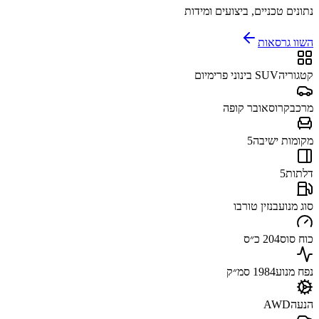
נתונים טכניים, ביצועים ומידות
השוו גרסאות
קטגוריה
SUV בינוני פרימיום
מרכב
קרוסאובר קופה
מקומות ישיבה
5
דלתות
5
סוג מנוע
בנזין טורבו
כוח סוס
204 כ״ס
נפח מנוע
1984 סמ״ק
הנעה
AWD