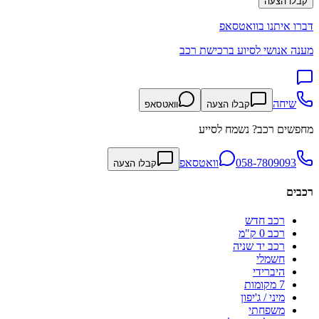
קבלו הצעה
דברו איתנו בוואטסאפ
מענה אנושי לסיוע ברכישת רכב
שיחה
קבלו הצעה
וואטסאפ
מחפשים רכב? נשמח לסייע
058-7809093
וואטסאפ
קבלו הצעה
רכבים
רכב חדש
רכב 0 ק"מ
רכב יד שניה
חשמלי
היברידי
7 מקומות
מיני / ג'יפון
משפחתי