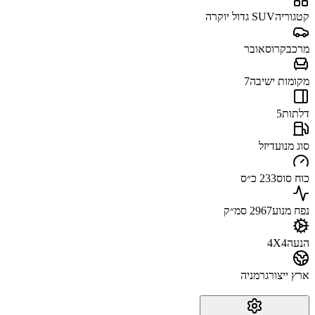
קטגוריה
SUV גדול יוקרה
מרכב
קרוסאובר
מקומות ישיבה
7
דלתות
5
סוג מנוע
דיזל
כוח סוס
233 כ״ס
נפח מנוע
2967 סמ״ק
הנעה
4X4
ארץ ייצור
גרמניה