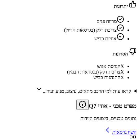
יתרונות
מרווח פנים
צריכת דלק (בגרסאות הדיזל)
אחיזת כביש
חסרונות
X
הנדסת אנוש
X
צריכת דלק (בגסראות הבנזין)
X
התנהגות כביש
קראו עוד: למי הרכב מתאים, עיצוב, מנוע ועוד...
מפרט טכני
-
אודי Q7
נתונים טכניים, ביצועים ומידות
השוו גרסאות