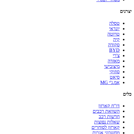
יצרנים
טסלה
יונדאי
טויוטה
קיה
סקודה
BYD
צ'רי
מאזדה
מיצובישי
סוזוקי
סיאט
אמ.ג'י MG
כלים
דו"ח קארזון
השוואת רכבים
חדשות רכב
שאלות נפוצות
קארזון לסוחרים
מחשבוני אגרות