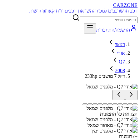
CARZONE
רכב חדש
רכבים למכירה
השוואת רכבים
דו"ח קארזון
חדשות
הרשמה/התחברות
ראשי
אודי
Q7
2008
233hp דיזל 7 מושבים
הצג את כל התמונות
+
7
תמונות