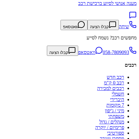
מענה אנושי לסיוע ברכישת רכב
שיחה
קבלו הצעה
וואטסאפ
מחפשים רכב? נשמח לסייע
058-7809093
וואטסאפ
קבלו הצעה
רכבים
רכב חדש
רכב 0 ק"מ
רכבים למכירה
חשמלי
היברידי
7 מקומות
מיני / ג'יפון
משפחתי
מנהלים / גדול
פרימיום / יוקרה
ספורטיבי
מסחרי וטנדר