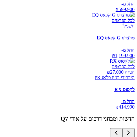
החל מ-
₪
599,900
לכל הפרטים
חשמלי
מרצדס G קלאס EQ
החל מ-
₪
1,199,900
לכל הפרטים
הנחה ₪
27,000
היברידי בנזין פלאג אין
לקסוס RX
החל מ-
₪
414,990
חדשות ומבחני דרכים על
אודי Q7