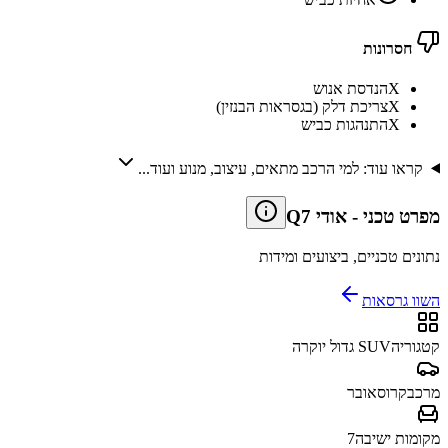
חסרונות
X
הנדסת אנוש
X
צריכת דלק (בגסראות הבנזין)
X
התנהגות כביש
קראו עוד: למי הרכב מתאים, עיצוב, מנוע ועוד...
מפרט טכני
-
אודי Q7
נתונים טכניים, ביצועים ומידות
השוו גרסאות
קטגוריה
SUV גדול יוקרה
מרכב
קרוסאובר
מקומות ישיבה
7