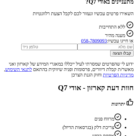
מתעניינים ב
אודי Q7
?
השאירו פרטים עכשיו ונעזור לכם לקבל הצעת רלוונטיות
ללא התחייבות
מענה מהיר
או חייגו עכשיו:
058-7809093
קבלו הצעה
ידוע לי שהפרטים שמסרתי לעיל ייכללו במאגרי המידע של קארזון ואני
מאשר/ת קבלת דיוורים, פרסומות ופניה שיווקית בהתאם
לתנאי השימוש
,
מדיניות הפרטיות
וחוק הגנת הצרכן
חוות דעת קארזון -
אודי Q7
יתרונות
מרווח פנים
צריכת דלק (בגרסאות הדיזל)
אחיזת כביש