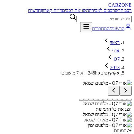
CARZONE
רכב חדש
רכבים למכירה
השוואת רכבים
דו"ח קארזון
חדשות
הרשמה/התחברות
ראשי
אודי
Q7
2013
אקזקיוטיב 245hp דיזל 7 מושבים
הצג את כל התמונות
+
7
תמונות