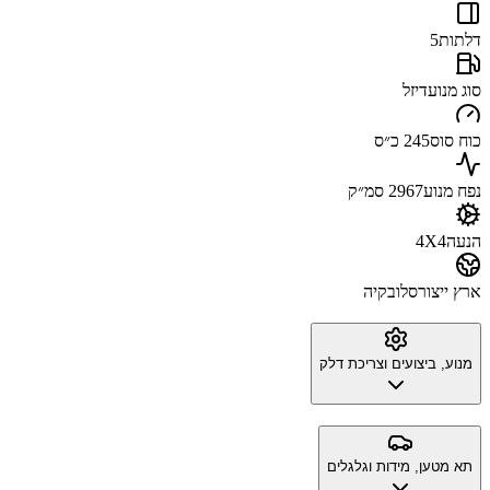
דלתות
5
סוג מנוע
דיזל
כוח סוס
245 כ״ס
נפח מנוע
2967 סמ״ק
הנעה
4X4
ארץ ייצור
סלובקיה
מנוע, ביצועים וצריכת דלק
תא מטען, מידות וגלגלים