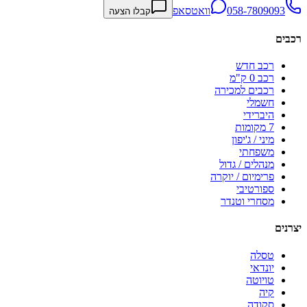
058-7809093
וואטסאפ
קבלו הצעה
רכבים
רכב חדש
רכב 0 ק"מ
רכבים למכירה
חשמלי
היברידי
7 מקומות
מיני / ג'יפון
משפחתי
מנהלים / גדול
פרימיום / יוקרה
ספורטיבי
מסחרי וטנדר
יצרנים
טסלה
יונדאי
טויוטה
קיה
סקודה