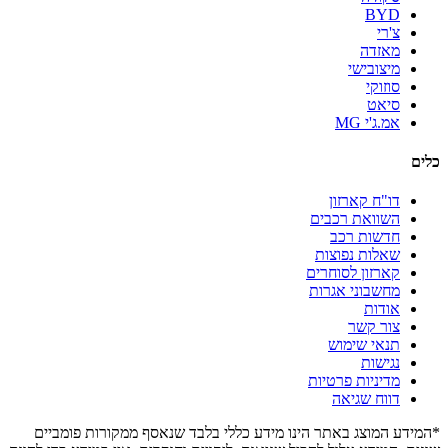
BYD
צ'רי
מאזדה
מיצובישי
סוזוקי
סיאט
אמ.ג'י MG
כלים
דו"ח קארזון
השוואת רכבים
חדשות רכב
שאלות נפוצות
קארזון לסוחרים
מחשבוני אגרות
אודות
צור קשר
תנאי שימוש
נגישות
מדיניות פרטיות
דווח שגיאה
*המידע המוצג באתר הינו מידע כללי בלבד שנאסף ממקורות פומביים