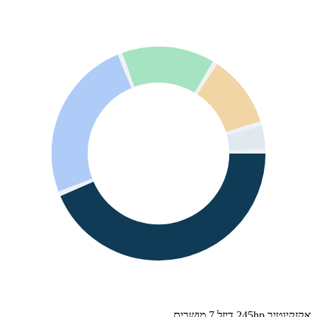
אקזקיוטיב 245hp דיזל 7 מושבים