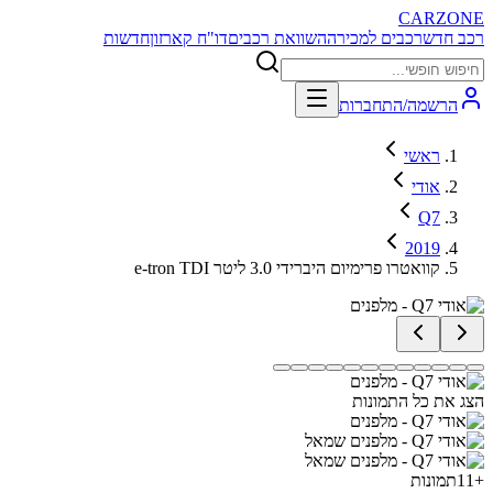
CARZONE
רכב חדש
רכבים למכירה
השוואת רכבים
דו"ח קארזון
חדשות
הרשמה/התחברות
ראשי
אודי
Q7
2019
e-tron TDI קוואטרו פרימיום היברידי 3.0 ליטר
הצג את כל התמונות
+
11
תמונות