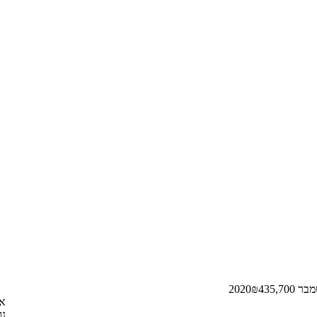
ר 2020
435,700
₪
או
נו