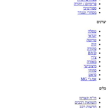
פרימיום / יוקרה
ספורטיבי
מסחרי וטנדר
יצרנים
טסלה
יונדאי
טויוטה
קיה
סקודה
BYD
צ'רי
מאזדה
מיצובישי
סוזוקי
סיאט
אמ.ג'י MG
כלים
דו"ח קארזון
השוואת רכבים
חדשות רכב