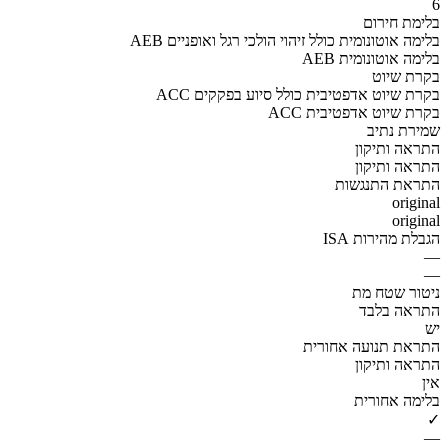
6
בלימת חירום
AEB בלימה אוטונומית כולל זיהוי הולכי רגל ואופניים
AEB בלימה אוטונומית
בקרת שיוט
ACC בקרת שיוט אדפטיבית כולל סיוע בפקקים
ACC בקרת שיוט אדפטיבית
שמירת נתיב
התראה ותיקון
התראה ותיקון
התראת התנגשות
original
original
הגבלת מהירות ISA
—
—
ניטור שטח מת
התראה בלבד
יש
התראת תנועה אחורית
התראה ותיקון
אין
בלימה אחורית
✓
—