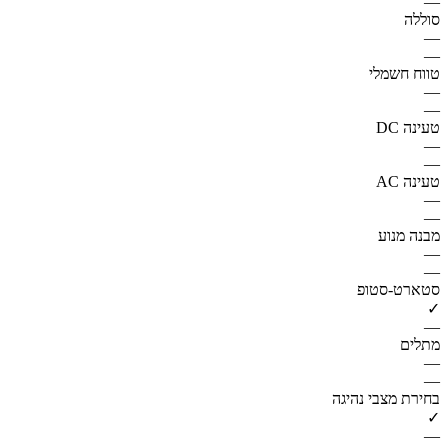
—
סוללה
—
—
טווח חשמלי
—
—
טעינה DC
—
—
טעינה AC
—
—
מבנה מנוע
—
—
סטארט-סטופ
✓
—
מתלים
—
—
בחירת מצבי נהיגה
✓
—