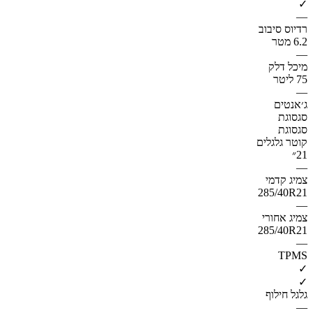
✓
—
רדיוס סיבוב
6.2 מטר
—
מיכל דלק
75 ליטר
—
ג׳אנטים
סגסוגת
סגסוגת
קוטר גלגלים
21״
—
צמיג קדמי
285/40R21
—
צמיג אחורי
285/40R21
—
TPMS
✓
✓
גלגל חילוף
—