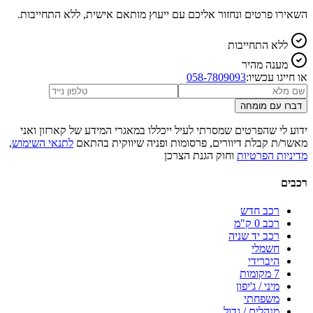
השאירו פרטים ונחזור אליכם עם ייעוץ מותאם אישית, ללא התחייבות.
ללא התחייבות
מענה מהיר
או חייגו עכשיו:
058-7809093
דברו עם מומחה
ידוע לי שהפרטים שמסרתי לעיל ייכללו במאגרי המידע של קארזון ואני
מאשר/ת קבלת דיוורים, פרסומות ופניה שיווקית בהתאם
לתנאי השימוש
,
מדיניות הפרטיות
וחוק הגנת הצרכן
רכבים
רכב חדש
רכב 0 ק"מ
רכב יד שניה
חשמלי
היברידי
7 מקומות
מיני / ג'יפון
משפחתי
מנהלים / גדול