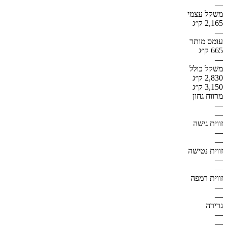
—
משקל עצמי
2,165 ק״ג
—
עומס מותר
665 ק״ג
—
משקל כולל
2,830 ק״ג
3,150 ק״ג
מרווח גחון
—
—
זווית גישה
—
—
זווית נטישה
—
—
זווית רמפה
—
—
גרירה
—
—