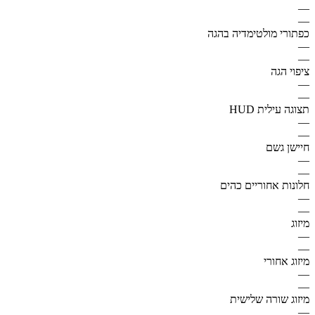
—
—
כפתורי מולטימדיה בהגה
—
—
ציפוי הגה
—
—
תצוגה עילית HUD
—
—
חיישן גשם
—
—
חלונות אחוריים כהים
—
—
מיזוג
—
—
מיזוג אחורי
—
—
מיזוג שורה שלישית
—