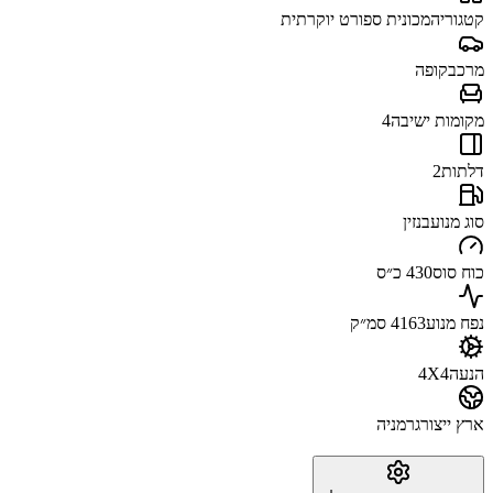
קטגוריה
מכונית ספורט יוקרתית
מרכב
קופה
מקומות ישיבה
4
דלתות
2
סוג מנוע
בנזין
כוח סוס
430 כ״ס
נפח מנוע
4163 סמ״ק
הנעה
4X4
ארץ ייצור
גרמניה