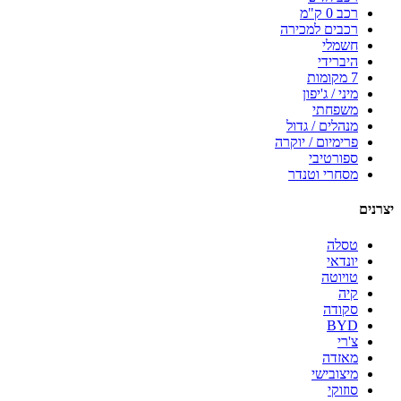
רכב 0 ק"מ
רכבים למכירה
חשמלי
היברידי
7 מקומות
מיני / ג'יפון
משפחתי
מנהלים / גדול
פרימיום / יוקרה
ספורטיבי
מסחרי וטנדר
יצרנים
טסלה
יונדאי
טויוטה
קיה
סקודה
BYD
צ'רי
מאזדה
מיצובישי
סוזוקי