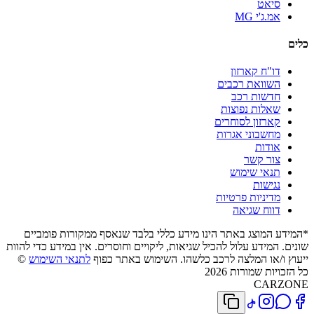
סיאט
אמ.ג'י MG
כלים
דו"ח קארזון
השוואת רכבים
חדשות רכב
שאלות נפוצות
קארזון לסוחרים
מחשבוני אגרות
אודות
צור קשר
תנאי שימוש
נגישות
מדיניות פרטיות
דווח שגיאה
*המידע המוצג באתר הינו מידע כללי בלבד שנאסף ממקורות פומביים
שונים. המידע עלול להכיל שגיאות, ליקויים וחוסרים. אין במידע כדי להוות
ייעוץ ו/או המלצה לרכב כלשהו. השימוש באתר כפוף
לתנאי השימוש
©
כל הזכויות שמורות 2026
CARZONE