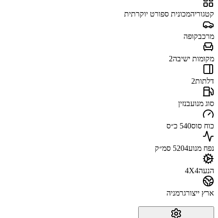
קטגוריה
מכונית ספורט יוקרתית
מרכב
קופה
מקומות ישיבה
2
דלתות
2
סוג מנוע
בנזין
כוח סוס
540 כ״ס
נפח מנוע
5204 סמ״ק
הנעה
4X4
ארץ ייצור
גרמניה