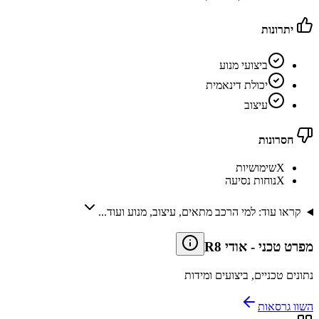
יתרונות
ביצועי מנוע
יכולת דינאמית
עיצוב
חסרונות
X
שימושיות
X
נוחות נסיעה
קראו עוד: למי הרכב מתאים, עיצוב, מנוע ועוד...
מפרט טכני
-
אודי R8
נתונים טכניים, ביצועים ומידות
השוו גרסאות