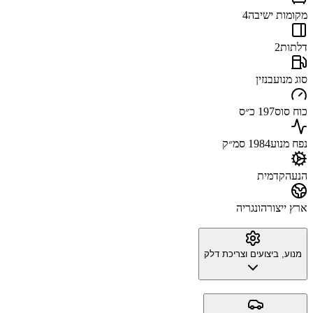
מקומות ישיבה
4
דלתות
2
סוג מנוע
בנזין
כוח סוס
197 כ״ס
נפח מנוע
1984 סמ״ק
הנעה
קדמית
ארץ ייצור
הונגריה
מנוע, ביצועים וצריכת דלק