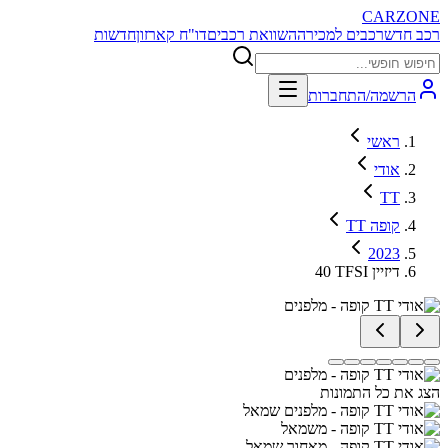
CARZONE
רכב חדש
רכבים למכירה
השוואת רכבים
דו"ח קארזון
חדשות
הרשמה/התחברות
ראשי
אודי
TT
TT קופה
2023
40 TFSI דיזיין
הצג את כל התמונות