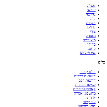
טסלה
יונדאי
טויוטה
קיה
סקודה
BYD
צ'רי
מאזדה
מיצובישי
סוזוקי
סיאט
אמ.ג'י MG
כלים
דו"ח קארזון
השוואת רכבים
חדשות רכב
שאלות נפוצות
קארזון לסוחרים
מחשבוני אגרות
אודות
צור קשר
תנאי שימוש