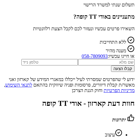
תשלום שנתי למשרד הרישוי
מתעניינים ב
אודי TT קופה
?
השאירו פרטים עכשיו ונעזור לכם לקבל הצעת רלוונטיות
ללא התחייבות
מענה מהיר
או חייגו עכשיו:
058-7809093
קבלו הצעה
ידוע לי שהפרטים שמסרתי לעיל ייכללו במאגרי המידע של קארזון ואני
מאשר/ת קבלת דיוורים, פרסומות ופניה שיווקית בהתאם
לתנאי השימוש
,
מדיניות הפרטיות
וחוק הגנת הצרכן
חוות דעת קארזון -
אודי TT קופה
יתרונות
עיצוב