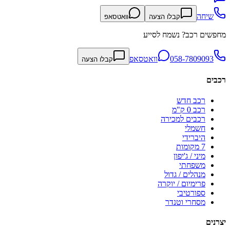
שיחה
קבלו הצעה
וואטסאפ
מחפשים רכב? נשמח לסייע
058-7809093
וואטסאפ
קבלו הצעה
רכבים
רכב חדש
רכב 0 ק"מ
רכבים למכירה
חשמלי
היברידי
7 מקומות
מיני / ג'יפון
משפחתי
מנהלים / גדול
פרימיום / יוקרה
ספורטיבי
מסחרי וטנדר
יצרנים