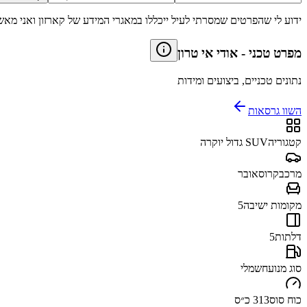
ידוע לי שהפרטים שמסרתי לעיל ייכללו במאגרי המידע של קארזון ואני מאש
מפרט טכני
-
אודי אי טרון
נתונים טכניים, ביצועים ומידות
השוו גרסאות
קטגוריה
SUV גדול יוקרה
מרכב
קרוסאובר
מקומות ישיבה
5
דלתות
5
סוג מנוע
חשמלי
כוח סוס
313 כ״ס