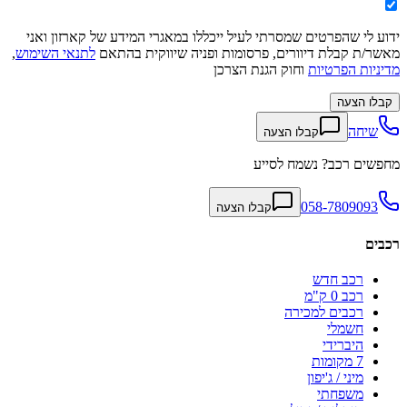
ידוע לי שהפרטים שמסרתי לעיל ייכללו במאגרי המידע של קארזון ואני
מאשר/ת קבלת דיוורים, פרסומות ופניה שיווקית בהתאם
לתנאי השימוש
,
מדיניות הפרטיות
וחוק הגנת הצרכן
קבלו הצעה
שיחה
קבלו הצעה
מחפשים רכב? נשמח לסייע
058-7809093
קבלו הצעה
רכבים
רכב חדש
רכב 0 ק"מ
רכבים למכירה
חשמלי
היברידי
7 מקומות
מיני / ג'יפון
משפחתי