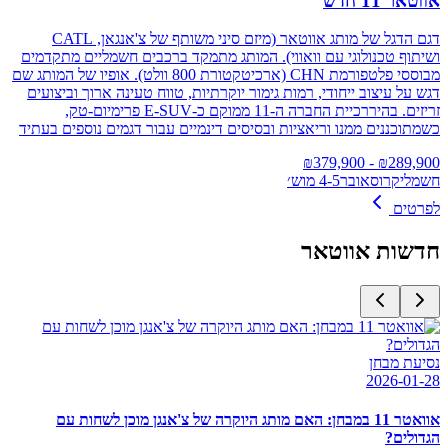
אווטאר 11 חדש
דגם הדגל של מותג אווטאר (מיזם סיני משותף של צ'אנגאן, CATL
ושיתוף טכנולוגי עם וואווי). המותג מתמקד ברכבים חשמליים מתקדמים
מבוססי פלטפורמת CHN (ארכיטקטורת 800 וולט). אופיו של המותג שם
דגש על עיצוב ייחודי, רמות גימור יוקרתיות, טווח טעינה ארוך וביצועים
זריזים. בהיררכיית החברה ה‑11 ממוקם כ‑E‑SUV פרימיום-טק,
כשמתוכננים ממנו וריאציות ובסיסים דינמיים עבור דגמים נוספים בעתיד
379,900
- ₪
₪
289,900
חשמלי
קרוסאובר
4-5 מוש׳
לפרטים
חדשות
אווטאר
נסיעת מבחן
2026-01-28
אוואטר 11 במבחן: האם מותג היוקרה של צ'אנגן מוכן לשחות עם
הגדולים?