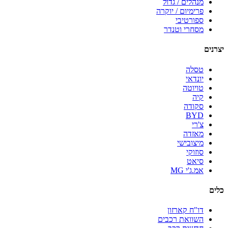
מנהלים / גדול
פרימיום / יוקרה
ספורטיבי
מסחרי וטנדר
יצרנים
טסלה
יונדאי
טויוטה
קיה
סקודה
BYD
צ'רי
מאזדה
מיצובישי
סוזוקי
סיאט
אמ.ג'י MG
כלים
דו"ח קארזון
השוואת רכבים