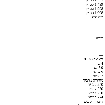
2,993 סמ״ק
1,499 סמ״ק
1,998 סמ״ק
1,998 סמ״ק
כוח סוס
—
—
—
—
מומנט
—
—
—
—
תאוצה 0-100
4 שנ׳
7.9 שנ׳
4.9 שנ׳
8.7 שנ׳
מהירות מרבית
250 קמ״ש
230 קמ״ש
250 קמ״ש
224 קמ״ש
תיבת הילוכים