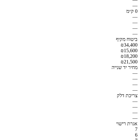
—
0 ק״מ
—
—
—
—
ביטוח מקיף
₪34,400
₪15,600
₪18,200
₪21,500
מחיר יד שנייה
—
—
—
—
צריכת דלק
—
—
—
—
אגרת רישוי
7
6