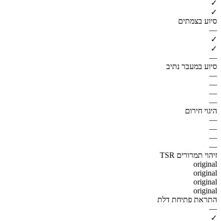
✓
✓
סיוע בצמתים
—
✓
✓
—
סיוע במעבר נתיב
—
—
—
—
היגוי חירום
—
—
—
—
זיהוי תמרורים TSR
original
original
original
original
התראת פתיחת דלת
—
✓