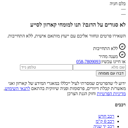
בלם חניה
—
—
לא סגורים על הדגם? תנו למומחי קארזון לסייע
השאירו פרטים ונחזור אליכם עם ייעוץ מותאם אישית, ללא התחייבות.
ללא התחייבות
מענה מהיר
או חייגו עכשיו:
058-7809093
דברו עם מומחה
ידוע לי שהפרטים שמסרתי לעיל ייכללו במאגרי המידע של קארזון ואני
מאשר/ת קבלת דיוורים, פרסומות ופניה שיווקית בהתאם
לתנאי השימוש
,
מדיניות הפרטיות
וחוק הגנת הצרכן
רכבים
רכב חדש
רכב 0 ק"מ
רכב יד שניה