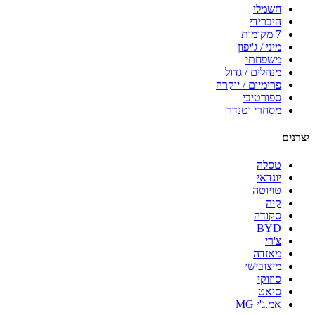
חשמלי
היברידי
7 מקומות
מיני / ג'יפון
משפחתי
מנהלים / גדול
פרימיום / יוקרה
ספורטיבי
מסחרי וטנדר
יצרנים
טסלה
יונדאי
טויוטה
קיה
סקודה
BYD
צ'רי
מאזדה
מיצובישי
סוזוקי
סיאט
אמ.ג'י MG