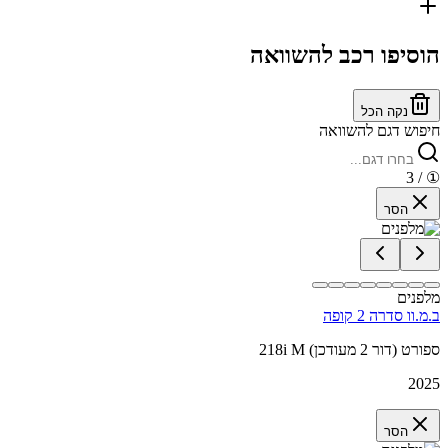
הוסיפו רכב להשוואה
נקה הכל
חיפוש דגם להשוואה
/ 3
①
הסר
מלפנים
ב.מ.וו סדרה 2 קופה
218i M ספורט (דור 2 מעודכן)
2025
הסר