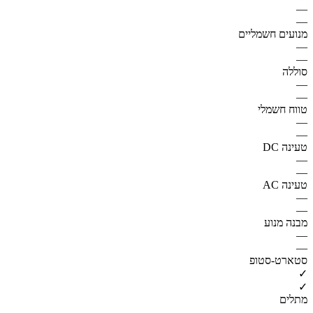
—
—
מנועים חשמליים
—
—
סוללה
—
—
טווח חשמלי
—
—
טעינה DC
—
—
טעינה AC
—
—
מבנה מנוע
—
—
סטארט-סטופ
✓
✓
מתלים
—