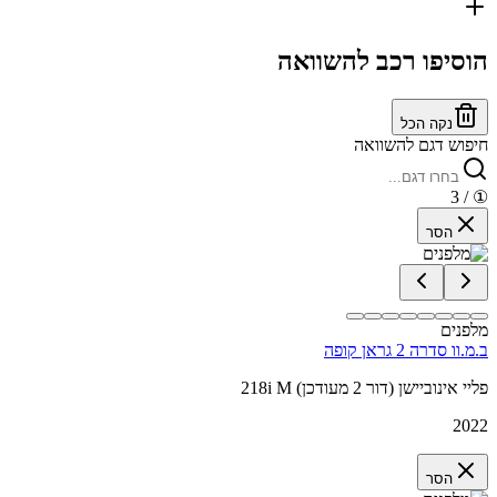
הוסיפו רכב להשוואה
נקה הכל
חיפוש דגם להשוואה
/ 3
①
הסר
מלפנים
ב.מ.וו סדרה 2 גראן קופה
218i M פליי אינוביישן (דור 2 מעודכן)
2022
הסר