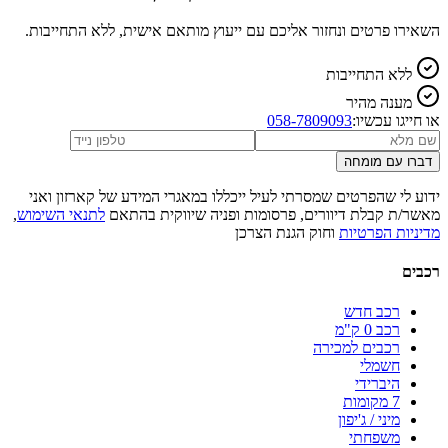
השאירו פרטים ונחזור אליכם עם ייעוץ מותאם אישית, ללא התחייבות.
ללא התחייבות
מענה מהיר
או חייגו עכשיו:
058-7809093
דברו עם מומחה
ידוע לי שהפרטים שמסרתי לעיל ייכללו במאגרי המידע של קארזון ואני
מאשר/ת קבלת דיוורים, פרסומות ופניה שיווקית בהתאם
לתנאי השימוש
,
מדיניות הפרטיות
וחוק הגנת הצרכן
רכבים
רכב חדש
רכב 0 ק"מ
רכבים למכירה
חשמלי
היברידי
7 מקומות
מיני / ג'יפון
משפחתי