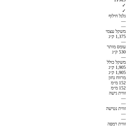
✓
✓
גלגל חילוף
—
—
משקל עצמי
1,375 ק״ג
—
עומס מותר
530 ק״ג
—
משקל כולל
1,905 ק״ג
1,905 ק״ג
מרווח גחון
152 מ״מ
152 מ״מ
זווית גישה
—
—
זווית נטישה
—
—
זווית רמפה