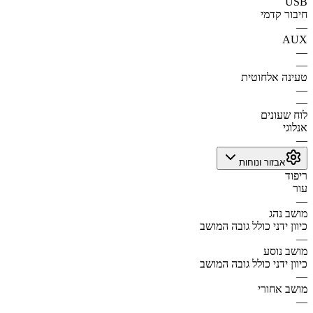
USB
חיבור קדמי
—
AUX
—
—
טעינה אלחוטית
—
—
לוח שעונים
אנלוגי
—
אבזור ונוחות
ריפוד
עור
—
מושב נהג
כיוון ידני כולל גובה המושב
—
מושב נוסע
כיוון ידני כולל גובה המושב
—
מושב אחורי
—