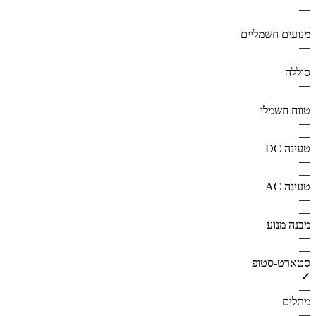
—
—
מנועים חשמליים
—
—
סוללה
—
—
טווח חשמלי
—
—
טעינה DC
—
—
טעינה AC
—
—
מבנה מנוע
—
—
סטארט-סטופ
✓
—
מתלים
—