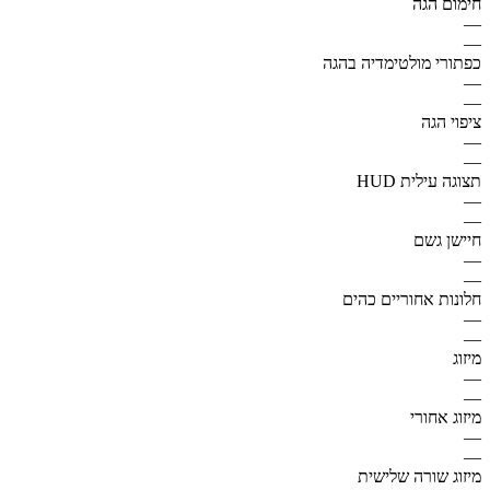
חימום הגה
—
—
כפתורי מולטימדיה בהגה
—
—
ציפוי הגה
—
—
תצוגה עילית HUD
—
—
חיישן גשם
—
—
חלונות אחוריים כהים
—
—
מיזוג
—
—
מיזוג אחורי
—
—
מיזוג שורה שלישית