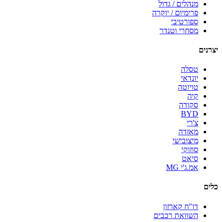
מנהלים / גדול
פרימיום / יוקרה
ספורטיבי
מסחרי וטנדר
יצרנים
טסלה
יונדאי
טויוטה
קיה
סקודה
BYD
צ'רי
מאזדה
מיצובישי
סוזוקי
סיאט
אמ.ג'י MG
כלים
דו"ח קארזון
השוואת רכבים