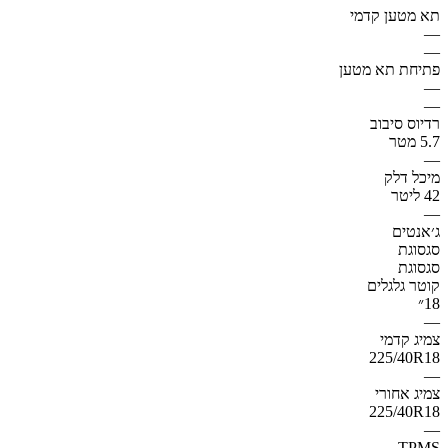
תא מטען קדמי
—
—
פתיחת תא מטען
—
—
רדיוס סיבוב
5.7 מטר
—
מיכל דלק
42 ליטר
—
ג׳אנטים
סגסוגת
סגסוגת
קוטר גלגלים
18״
—
צמיג קדמי
225/40R18
—
צמיג אחורי
225/40R18
—
TPMS