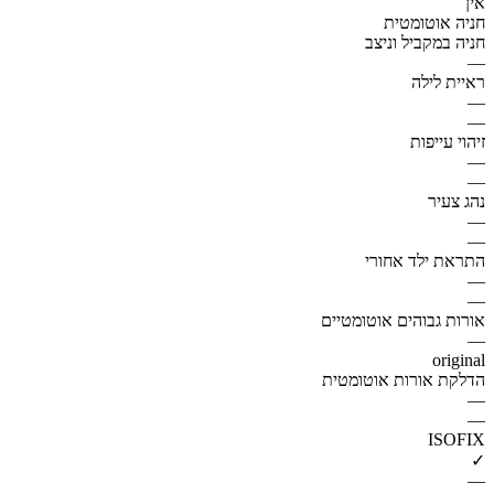
אין
חניה אוטומטית
חניה במקביל וניצב
—
ראיית לילה
—
—
זיהוי עייפות
—
—
נהג צעיר
—
—
התראת ילד אחורי
—
—
אורות גבוהים אוטומטיים
—
original
הדלקת אורות אוטומטית
—
—
ISOFIX
✓
—