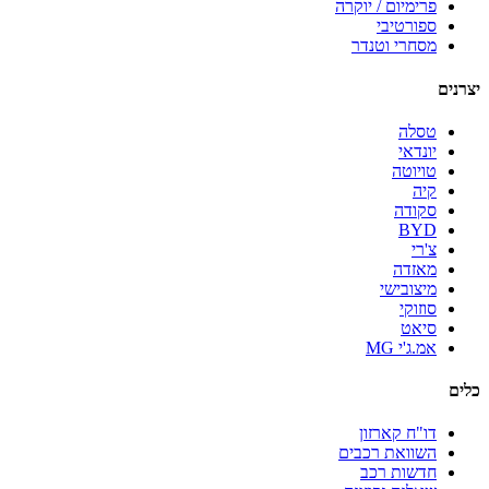
פרימיום / יוקרה
ספורטיבי
מסחרי וטנדר
יצרנים
טסלה
יונדאי
טויוטה
קיה
סקודה
BYD
צ'רי
מאזדה
מיצובישי
סוזוקי
סיאט
אמ.ג'י MG
כלים
דו"ח קארזון
השוואת רכבים
חדשות רכב