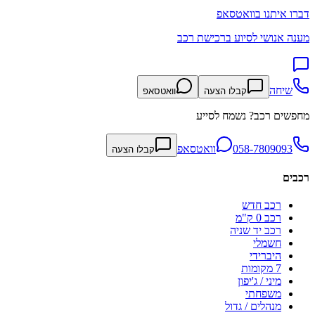
דברו איתנו בוואטסאפ
מענה אנושי לסיוע ברכישת רכב
שיחה
קבלו הצעה
וואטסאפ
מחפשים רכב? נשמח לסייע
058-7809093
וואטסאפ
קבלו הצעה
רכבים
רכב חדש
רכב 0 ק"מ
רכב יד שניה
חשמלי
היברידי
7 מקומות
מיני / ג'יפון
משפחתי
מנהלים / גדול