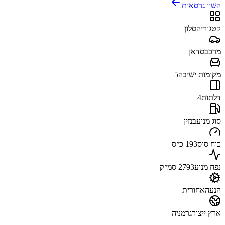
השוו גרסאות
קטגוריה
סלון
מרכב
סדאן
מקומות ישיבה
5
דלתות
4
סוג מנוע
בנזין
כוח סוס
193 כ״ס
נפח מנוע
2793 סמ״ק
הנעה
אחורית
ארץ ייצור
גרמניה