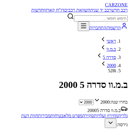
CARZONE
רכב חדש
רכב יד שניה
השוואת רכבים
דו"ח קארזון
חדשות
הרשמה/התחברות
ראשי
ב.מ.וו
סדרה 5
2000
528i
ב.מ.וו סדרה 5
2000
בחרו שנה:
2000
ב.מ.וו סדרה 5
2000
גלריה
מחירון ועלויות
סקירה
מפרט מלא
בטיחות
מכירות
חוות דעת
גירסה: