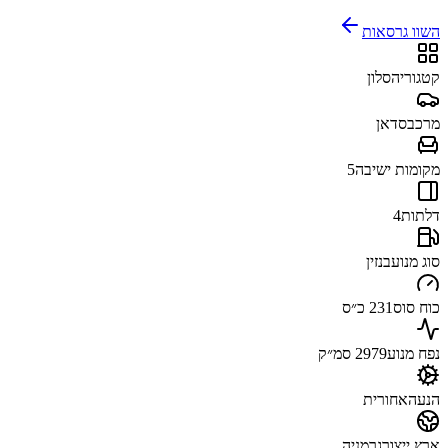
השוו גרסאות
קטגוריה
סלון
מרכב
סדאן
מקומות ישיבה
5
דלתות
4
סוג מנוע
בנזין
כוח סוס
231 כ״ס
נפח מנוע
2979 סמ״ק
הנעה
אחורית
ארץ ייצור
גרמניה