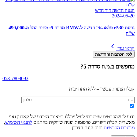
הנעה חדשה דור חדש
2024-05-20
גרסת e530 פלאג-אין חדשה ל-BMW סדרה 5: מחיר החל מ-499,000
ש"ח
קראו עוד
לכל הכתבות והחדשות
מחפשים
ב.מ.וו סדרה 5
?
058-7809093
קבלו הצעות עכשיו – ללא התחייבות
ידוע לי שהפרטים שמסרתי לעיל ייכללו במאגרי המידע של קארזון ואני
מאשר/ת קבלת דיוורים, פרסומות ופניה שיווקית בהתאם
לתנאי השימוש
,
מדיניות הפרטיות
וחוק הגנת הצרכן