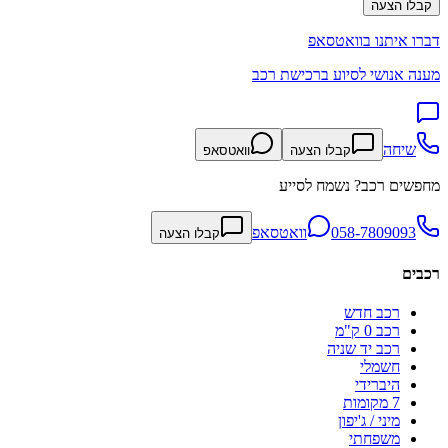
קבלו הצעה
דברו איתנו בוואטסאפ
מענה אנושי לסיוע ברכישת רכב
שיחה
קבלו הצעה
וואטסאפ
מחפשים רכב? נשמח לסייע
058-7809093
וואטסאפ
קבלו הצעה
רכבים
רכב חדש
רכב 0 ק"מ
רכב יד שניה
חשמלי
היברידי
7 מקומות
מיני / ג'יפון
משפחתי