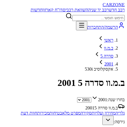
CARZONE
רכב חדש
רכב יד שניה
השוואת רכבים
דו"ח קארזון
חדשות
הרשמה/התחברות
ראשי
ב.מ.וו
סדרה 5
2001
530i אקסקלוסיב
ב.מ.וו סדרה 5
2001
בחרו שנה:
2001
ב.מ.וו סדרה 5
2001
גלריה
מחירון ועלויות
סקירה
מפרט מלא
בטיחות
מכירות
חוות דעת
גירסה: