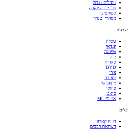
מנהלים / גדול
פרימיום / יוקרה
ספורטיבי
מסחרי וטנדר
יצרנים
טסלה
יונדאי
טויוטה
קיה
סקודה
BYD
צ'רי
מאזדה
מיצובישי
סוזוקי
סיאט
אמ.ג'י MG
כלים
דו"ח קארזון
השוואת רכבים