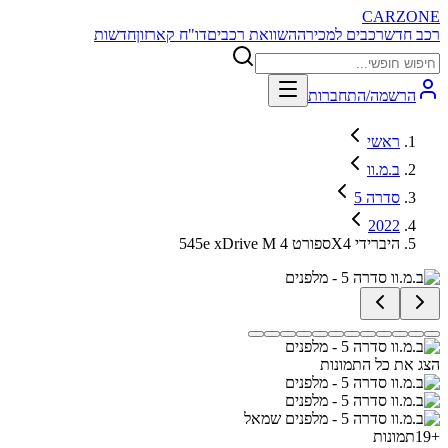
CARZONE
רכב חדש
רכבים למכירה
השוואת רכבים
דו"ח קארזון
חדשות
הרשמה/התחברות
ראשי
ב.מ.וו
סדרה 5
2022
545e xDrive M ספורט 4X4 היברידי
הצג את כל התמונות
+
19
תמונות