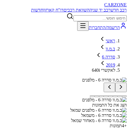
CARZONE
רכב חדש
רכב יד שניה
השוואת רכבים
דו"ח קארזון
חדשות
הרשמה/התחברות
ראשי
ב.מ.וו
סדרה 6
2019
640i לאקשרי
הצג את כל התמונות
+
4
תמונות