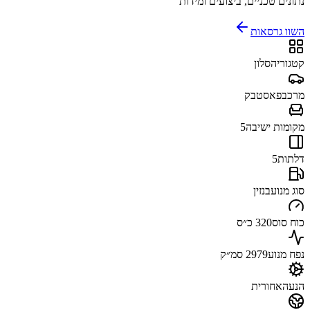
נתונים טכניים, ביצועים ומידות
השוו גרסאות
קטגוריה
סלון
מרכב
פאסטבק
מקומות ישיבה
5
דלתות
5
סוג מנוע
בנזין
כוח סוס
320 כ״ס
נפח מנוע
2979 סמ״ק
הנעה
אחורית