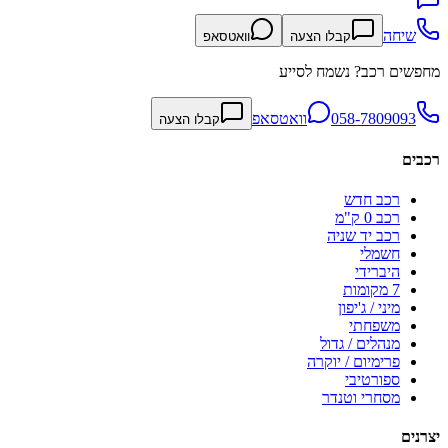
שיחה
קבלו הצעה
וואטסאפ
מחפשים רכב? נשמח לסייע
058-7809093
וואטסאפ
קבלו הצעה
רכבים
רכב חדש
רכב 0 ק"מ
רכב יד שניה
חשמלי
היברידי
7 מקומות
מיני / ג'יפון
משפחתי
מנהלים / גדול
פרימיום / יוקרה
ספורטיבי
מסחרי וטנדר
יצרנים