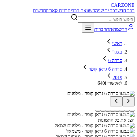
CARZONE
רכב חדש
רכב יד שניה
השוואת רכבים
דו"ח קארזון
חדשות
הרשמה/התחברות
ראשי
ב.מ.וו
סדרה 6
סדרה 6 גראן קופה
2019
640i לאקשרי
הצג את כל התמונות