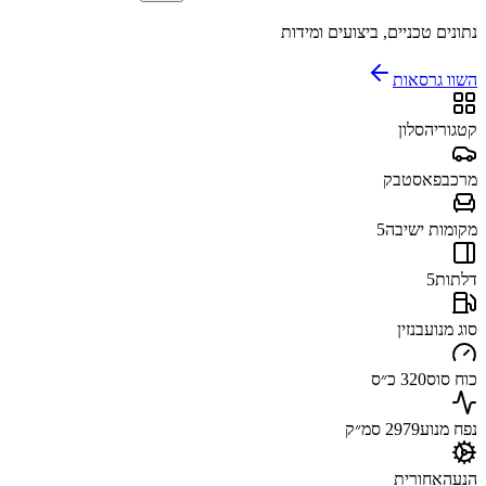
נתונים טכניים, ביצועים ומידות
השוו גרסאות
קטגוריה
סלון
מרכב
פאסטבק
מקומות ישיבה
5
דלתות
5
סוג מנוע
בנזין
כוח סוס
320 כ״ס
נפח מנוע
2979 סמ״ק
הנעה
אחורית