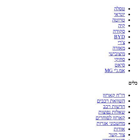
טסלה
יונדאי
טויוטה
קיה
סקודה
BYD
צ'רי
מאזדה
מיצובישי
סוזוקי
סיאט
אמ.ג'י MG
כלים
דו"ח קארזון
השוואת רכבים
חדשות רכב
שאלות נפוצות
קארזון לסוחרים
מחשבוני אגרות
אודות
צור קשר