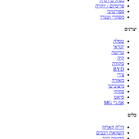
מנהלים / גדול
פרימיום / יוקרה
ספורטיבי
מסחרי וטנדר
יצרנים
טסלה
יונדאי
טויוטה
קיה
סקודה
BYD
צ'רי
מאזדה
מיצובישי
סוזוקי
סיאט
אמ.ג'י MG
כלים
דו"ח קארזון
השוואת רכבים
חדשות רכב