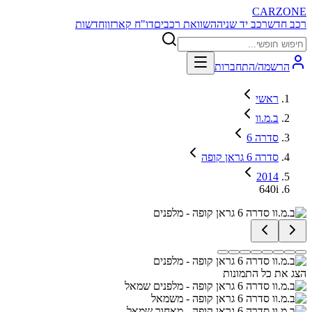
CARZONE
רכב חדש
רכב יד שניה
השוואת רכבים
דו"ח קארזון
חדשות
הרשמה/התחברות
ראשי
ב.מ.וו
סדרה 6
סדרה 6 גראן קופה
2014
640i
הצג את כל התמונות