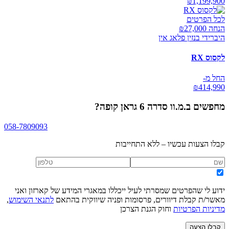
₪
1,199,900
לכל הפרטים
הנחה ₪
27,000
היברידי בנזין פלאג אין
לקסוס RX
החל מ-
₪
414,990
מחפשים
ב.מ.וו סדרה 6 גראן קופה
?
058-7809093
קבלו הצעות עכשיו – ללא התחייבות
ידוע לי שהפרטים שמסרתי לעיל ייכללו במאגרי המידע של קארזון ואני
מאשר/ת קבלת דיוורים, פרסומות ופניה שיווקית בהתאם
לתנאי השימוש
,
מדיניות הפרטיות
וחוק הגנת הצרכן
קבלו הצעה