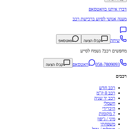
דברו איתנו בוואטסאפ
מענה אנושי לסיוע ברכישת רכב
שיחה
קבלו הצעה
וואטסאפ
מחפשים רכב? נשמח לסייע
058-7809093
וואטסאפ
קבלו הצעה
רכבים
רכב חדש
רכב 0 ק"מ
רכב יד שניה
חשמלי
היברידי
7 מקומות
מיני / ג'יפון
משפחתי