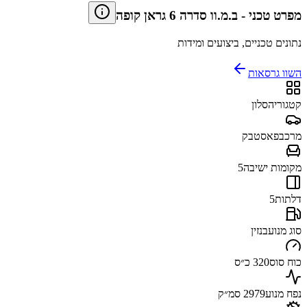
מפרט טכני
-
ב.מ.וו סדרה 6 גראן קופה
נתונים טכניים, ביצועים ומידות
השוו גרסאות
קטגוריה
סלון
מרכב
פאסטבק
מקומות ישיבה
5
דלתות
5
סוג מנוע
בנזין
כוח סוס
320 כ״ס
נפח מנוע
2979 סמ״ק