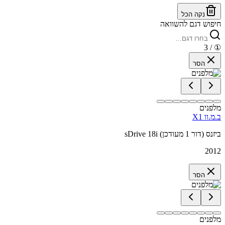
נקה הכל
חיפוש דגם להשוואה
/ 3
①
הסר
מלפנים
ב.מ.וו X1
sDrive 18i ביזנס (דור 1 מעודכן)
2012
הסר
מלפנים