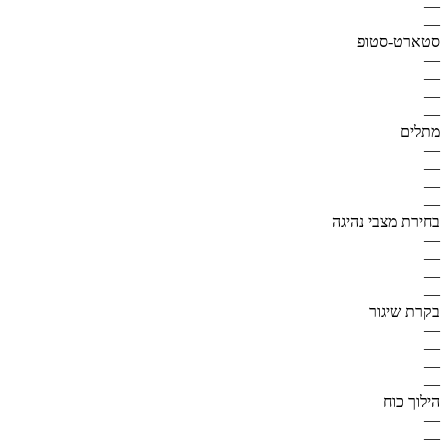
—
—
סטארט-סטופ
—
—
—
—
מתלים
—
—
—
—
בחירת מצבי נהיגה
—
—
—
—
בקרת שיגור
—
—
—
—
הילוך כוח
—
—