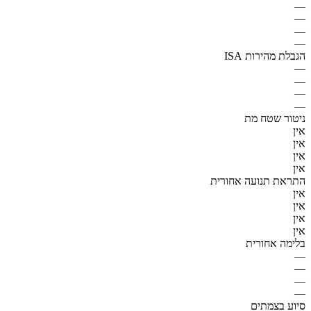
—
—
—
—
הגבלת מהירות ISA
—
—
—
—
ניטור שטח מת
אין
אין
אין
אין
התראת תנועה אחורית
אין
אין
אין
אין
בלימה אחורית
—
—
—
—
סיוע בצמתים