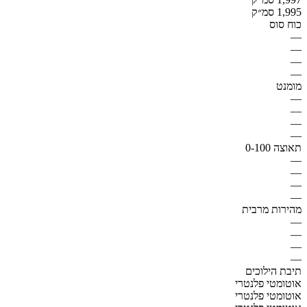
1,995 סמ״ק
כוח סוס
—
—
—
—
מומנט
—
—
—
—
תאוצה 0-100
—
—
—
—
מהירות מרבית
—
—
—
—
תיבת הילוכים
אוטומטי פלנטרי
אוטומטי פלנטרי