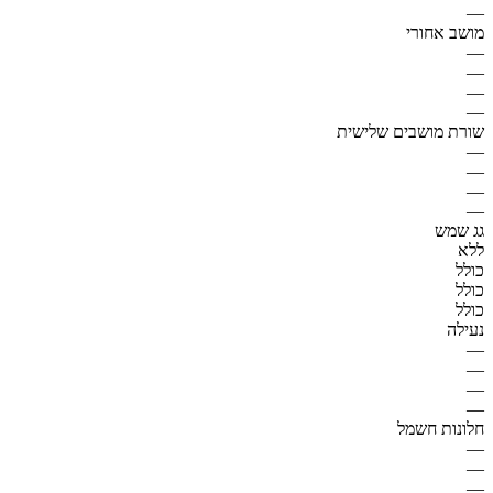
—
מושב אחורי
—
—
—
—
שורת מושבים שלישית
—
—
—
—
גג שמש
ללא
כולל
כולל
כולל
נעילה
—
—
—
—
חלונות חשמל
—
—
—