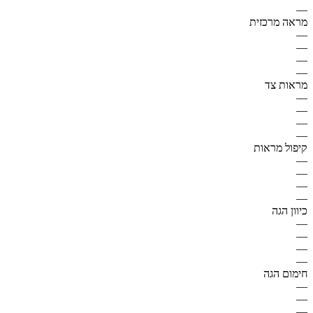
—
מראה מרכזית
—
—
—
—
מראות צד
—
—
—
—
קיפול מראות
—
—
—
—
כיוון הגה
—
—
—
—
חימום הגה
—
—
—