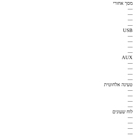
מסך אחורי
—
—
—
—
USB
—
—
—
—
AUX
—
—
—
—
טעינה אלחוטית
—
—
—
—
לוח שעונים
—
—
—
—