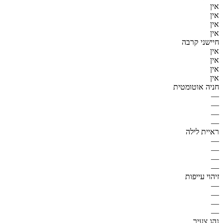
אין
אין
אין
אין
חיישני קרבה
אין
אין
אין
אין
חניה אוטומטית
—
—
—
—
ראיית לילה
—
—
—
—
זיהוי עייפות
—
—
—
—
נהג צעיר