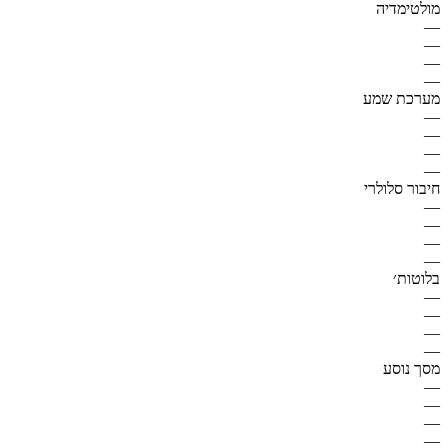
מולטימדיה
—
—
—
—
מערכת שמע
—
—
—
—
חיבור סלולרי
—
—
—
—
בלוטות׳
—
—
—
—
מסך נוסע
—
—
—
—