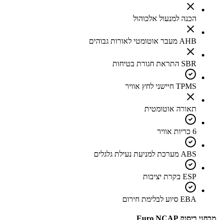
הכנה למנעול אלכוהול
AHB מעבר אוטומטי לאורות גבוהים
SBR התראת חגורת בטיחות
TPMS חיישני לחץ אוויר
תאורה אוטומטית
6 כריות אוויר
ABS מערכת למניעת נעילת גלגלים
ESP בקרת יציבות
EBA סיוע לבלימת חירום
מבחני ריסוק Euro NCAP