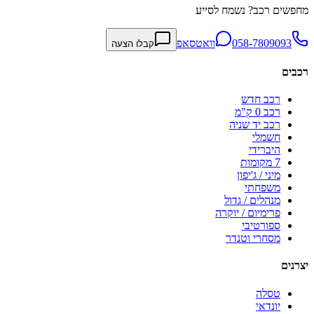
מחפשים רכב? נשמח לסייע
058-7809093
וואטסאפ
קבלו הצעה
רכבים
רכב חדש
רכב 0 ק"מ
רכב יד שניה
חשמלי
היברידי
7 מקומות
מיני / ג'יפון
משפחתי
מנהלים / גדול
פרימיום / יוקרה
ספורטיבי
מסחרי וטנדר
יצרנים
טסלה
יונדאי