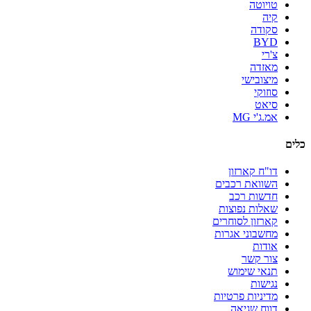
טויוטה
קיה
סקודה
BYD
צ'רי
מאזדה
מיצובישי
סוזוקי
סיאט
אמ.ג'י MG
כלים
דו"ח קארזון
השוואת רכבים
חדשות רכב
שאלות נפוצות
קארזון לסוחרים
מחשבוני אגרות
אודות
צור קשר
תנאי שימוש
נגישות
מדיניות פרטיות
דווח שגיאה