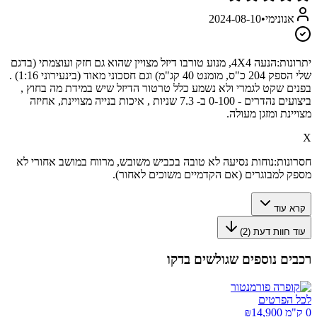
אנונימי
•
2024-08-10
יתרונות:
הנעה 4X4, מנוע טורבו דיזל מצויין שהוא גם חזק ועוצמתי (בדגם
שלי הספק 204 כ"ס, מומנט 40 קג"מ) וגם חסכוני מאוד (בינעירוני 1:16) .
בפנים שקט לגמרי ולא נשמע כלל טרטור הדיזל שיש במידת מה בחוץ ,
ביצועים נהדרים - 0-100 ב- 7.3 שניות , איכות בנייה מצויינת, אחיזה
מצויינת ומזגן מעולה.
X
חסרונות:
נוחות נסיעה לא טובה בכביש משובש, מרווח במושב אחורי לא
מספק למבוגרים (אם הקדמיים משוכים לאחור).
קרא עוד
עוד חוות דעת (
2
)
רכבים נוספים שגולשים בדקו
לכל הפרטים
0 ק"מ ₪
14,900