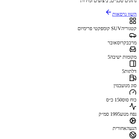
נתונים טכניים, ביצועים ומידות
השוו גרסאות
קטגוריה
SUV קומפקטי פרימיום
מרכב
קרוסאובר
מקומות ישיבה
5
דלתות
5
סוג מנוע
בנזין
כוח סוס
150 כ״ס
נפח מנוע
1995 סמ״ק
הנעה
אחורית