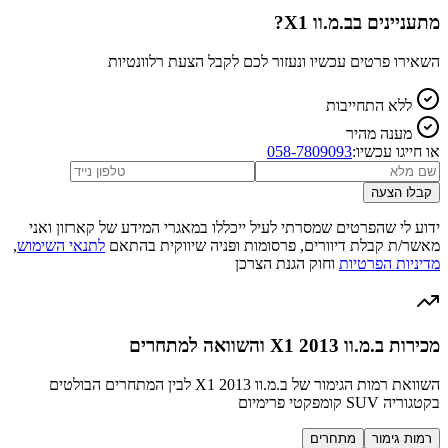
מתעניינים ב
ב.מ.וו X1
?
השאירו פרטים עכשיו ונעזור לכם לקבל הצעת רלוונטיות
ללא התחייבות
מענה מהיר
או חייגו עכשיו:
058-7809093
קבלו הצעה
ידוע לי שהפרטים שמסרתי לעיל ייכללו במאגרי המידע של קארזון ואני
מאשר/ת קבלת דיוורים, פרסומות ופניה שיווקית בהתאם
לתנאי השימוש
,
מדיניות הפרטיות
וחוק הגנת הצרכן
מכירות ב.מ.וו X1 2013 והשוואה למתחרים
השוואת רמות הגימור של ב.מ.וו X1 2013 לבין המתחרים הבולטים
בקטגוריה SUV קומפקטי פרימיום
רמות גימור
מתחרים