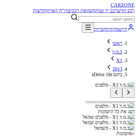
CARZONE
רכב חדש
רכב יד שניה
השוואת רכבים
דו"ח קארזון
חדשות
הרשמה/התחברות
ראשי
ב.מ.וו
X1
2013
sDrive 18i ביזנס
הצג את כל התמונות
+
6
תמונות