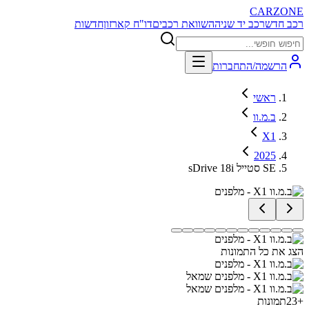
CARZONE
רכב חדש
רכב יד שניה
השוואת רכבים
דו"ח קארזון
חדשות
הרשמה/התחברות
ראשי
ב.מ.וו
X1
2025
sDrive 18i סטייל SE
הצג את כל התמונות
+
23
תמונות