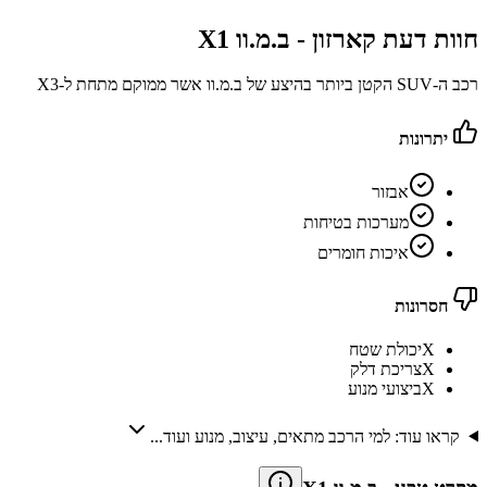
חוות דעת קארזון -
ב.מ.וו X1
רכב ה-SUV הקטן ביותר בהיצע של ב.מ.וו אשר ממוקם מתחת ל-X3
יתרונות
אבזור
מערכות בטיחות
איכות חומרים
חסרונות
X
יכולת שטח
X
צריכת דלק
X
ביצועי מנוע
קראו עוד: למי הרכב מתאים, עיצוב, מנוע ועוד...