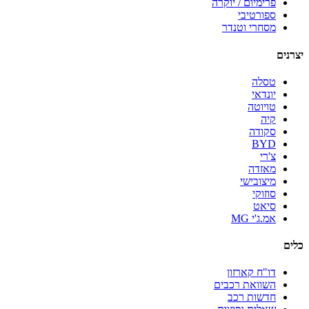
פרימיום / יוקרה
ספורטיבי
מסחרי וטנדר
יצרנים
טסלה
יונדאי
טויוטה
קיה
סקודה
BYD
צ'רי
מאזדה
מיצובישי
סוזוקי
סיאט
אמ.ג'י MG
כלים
דו"ח קארזון
השוואת רכבים
חדשות רכב