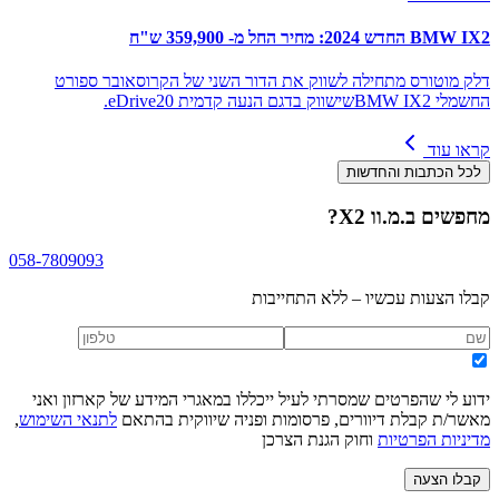
BMW IX2 החדש 2024: מחיר החל מ- 359,900 ש"ח
דלק מוטורס מתחילה לשווק את הדור השני של הקרוסאובר ספורט
החשמלי BMW IX2שישווק בדגם הנעה קדמית eDrive20.
קראו עוד
לכל הכתבות והחדשות
מחפשים
ב.מ.וו X2
?
058-7809093
קבלו הצעות עכשיו – ללא התחייבות
ידוע לי שהפרטים שמסרתי לעיל ייכללו במאגרי המידע של קארזון ואני
מאשר/ת קבלת דיוורים, פרסומות ופניה שיווקית בהתאם
לתנאי השימוש
,
מדיניות הפרטיות
וחוק הגנת הצרכן
קבלו הצעה