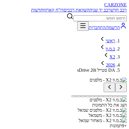
CARZONE
רכב חדש
רכב יד שניה
השוואת רכבים
דו"ח קארזון
חדשות
הרשמה/התחברות
ראשי
ב.מ.וו
X2
2026
sDrive 20i סטייל DA
הצג את כל התמונות
+
9
תמונות