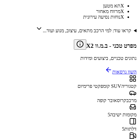
X
תא מטען
X
מרווח מאחור
X
נוחות נסיעה עירונית
קראו עוד: למי הרכב מתאים, עיצוב, מנוע ועוד...
מפרט טכני
-
ב.מ.וו X2
נתונים טכניים, ביצועים ומידות
השוו גרסאות
קטגוריה
SUV קומפקטי פרימיום
מרכב
קרוסאובר קופה
מקומות ישיבה
5
דלתות
5