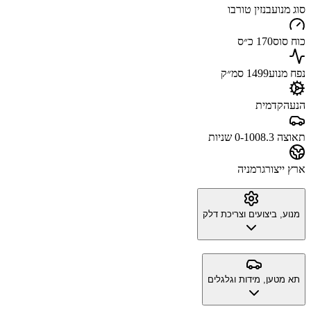
סוג מנוע
בנזין טורבו
כוח סוס
170 כ״ס
נפח מנוע
1499 סמ״ק
הנעה
קדמית
תאוצה 0-100
8.3 שניות
ארץ ייצור
גרמניה
מנוע, ביצועים וצריכת דלק
תא מטען, מידות וגלגלים