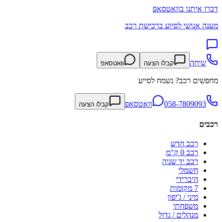
דברו איתנו בוואטסאפ
מענה אנושי לסיוע ברכישת רכב
שיחה
קבלו הצעה
וואטסאפ
מחפשים רכב? נשמח לסייע
058-7809093
וואטסאפ
קבלו הצעה
רכבים
רכב חדש
רכב 0 ק"מ
רכב יד שניה
חשמלי
היברידי
7 מקומות
מיני / ג'יפון
משפחתי
מנהלים / גדול