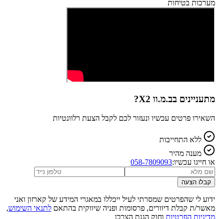
מערכות בטיחות
מתעניינים ב
ב.מ.וו X2
?
השאירו פרטים עכשיו ונעזור לכם לקבל הצעת רלוונטיות
ללא התחייבות
מענה מהיר
או חייגו עכשיו:
058-7809093
קבלו הצעה
ידוע לי שהפרטים שמסרתי לעיל ייכללו במאגרי המידע של קארזון ואני
מאשר/ת קבלת דיוורים, פרסומות ופניה שיווקית בהתאם
לתנאי השימוש
,
מדיניות הפרטיות
וחוק הגנת הצרכן