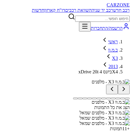
CARZONE
רכב חדש
רכב יד שניה
השוואת רכבים
דו"ח קארזון
חדשות
הרשמה/התחברות
ראשי
ב.מ.וו
X3
2013
xDrive 20i ביזנס 4X4
הצג את כל התמונות
+
11
תמונות