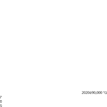
2020
90,000
₪
ינו
פב
מרץ