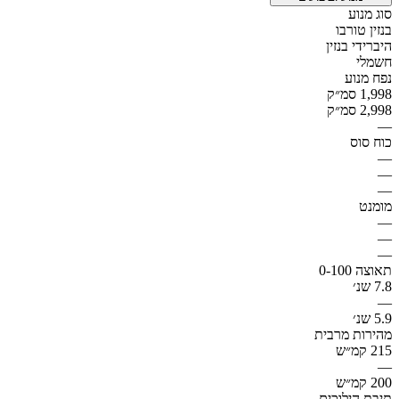
סוג מנוע
בנזין טורבו
היברידי בנזין
חשמלי
נפח מנוע
1,998 סמ״ק
2,998 סמ״ק
—
כוח סוס
—
—
—
מומנט
—
—
—
תאוצה 0-100
7.8 שנ׳
—
5.9 שנ׳
מהירות מרבית
215 קמ״ש
—
200 קמ״ש
תיבת הילוכים