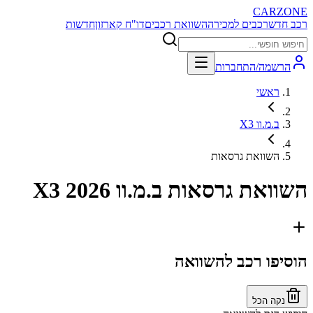
CARZONE
רכב חדש
רכבים למכירה
השוואת רכבים
דו"ח קארזון
חדשות
הרשמה/התחברות
ראשי
ב.מ.וו X3
השוואת גרסאות
השוואת גרסאות
ב.מ.וו X3 2026
הוסיפו רכב להשוואה
נקה הכל