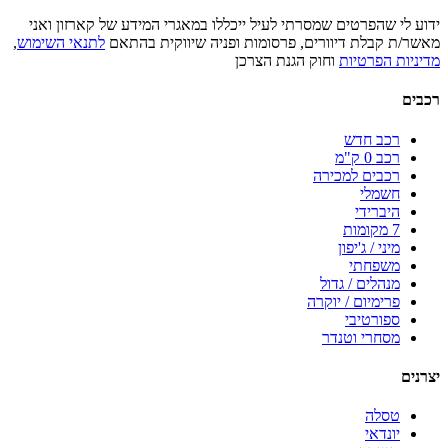
ידוע לי שהפרטים שמסרתי לעיל ייכללו במאגרי המידע של קארזון ואני
מאשר/ת קבלת דיוורים, פרסומות ופניה שיווקית בהתאם
לתנאי השימוש
,
מדיניות הפרטיות
וחוק הגנת הצרכן
רכבים
רכב חדש
רכב 0 ק"מ
רכבים למכירה
חשמלי
היברידי
7 מקומות
מיני / ג'יפון
משפחתי
מנהלים / גדול
פרימיום / יוקרה
ספורטיבי
מסחרי וטנדר
יצרנים
טסלה
יונדאי