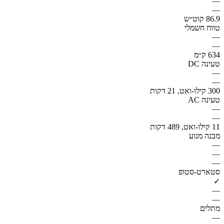
—
—
86.9 קוט״ש
טווח חשמלי
—
—
634 ק״מ
טעינה DC
—
—
300 קילו-ואט, 21 דקות
טעינה AC
—
—
11 קילו-ואט, 489 דקות
מבנה מנוע
—
—
—
סטארט-סטופ
✓
—
—
מתלים
—