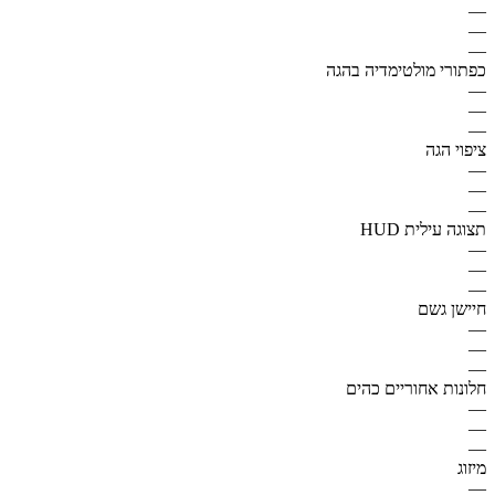
—
—
—
כפתורי מולטימדיה בהגה
—
—
—
ציפוי הגה
—
—
—
תצוגה עילית HUD
—
—
—
חיישן גשם
—
—
—
חלונות אחוריים כהים
—
—
—
מיזוג
—