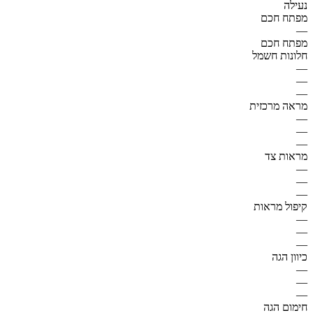
נעילה
מפתח חכם
—
מפתח חכם
חלונות חשמל
—
—
—
מראה מרכזית
—
—
—
מראות צד
—
—
—
קיפול מראות
—
—
—
כיוון הגה
—
—
—
חימום הגה