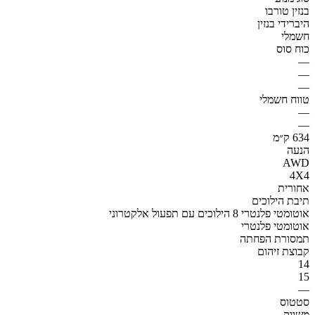
בנזין טורבו
היברידי בנזין
חשמלי
כוח סוס
—
—
—
טווח חשמלי
—
—
634 ק״מ
הנעה
AWD
4X4
אחורית
תיבת הילוכים
אוטומטי פלנטרי 8 הילוכים עם תפעול אלקטרוני
אוטומטי פלנטרי
תמסורת הפחתה
קבוצת זיהום
14
15
—
סטטוס
משווק