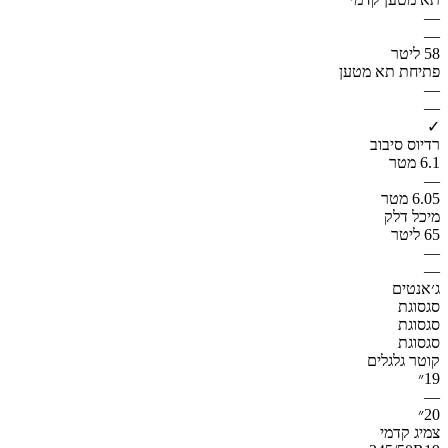
—
—
58 ליטר
פתיחת תא מטען
—
—
✓
רדיוס סיבוב
6.1 מטר
—
6.05 מטר
מיכל דלק
65 ליטר
—
—
ג׳אנטים
סגסוגת
סגסוגת
סגסוגת
קוטר גלגלים
19״
—
20״
צמיג קדמי