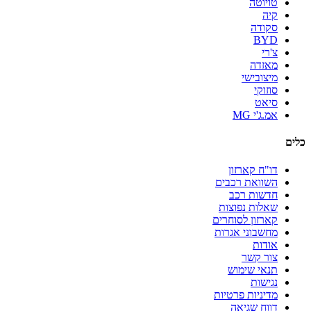
טויוטה
קיה
סקודה
BYD
צ'רי
מאזדה
מיצובישי
סוזוקי
סיאט
אמ.ג'י MG
כלים
דו"ח קארזון
השוואת רכבים
חדשות רכב
שאלות נפוצות
קארזון לסוחרים
מחשבוני אגרות
אודות
צור קשר
תנאי שימוש
נגישות
מדיניות פרטיות
דווח שגיאה