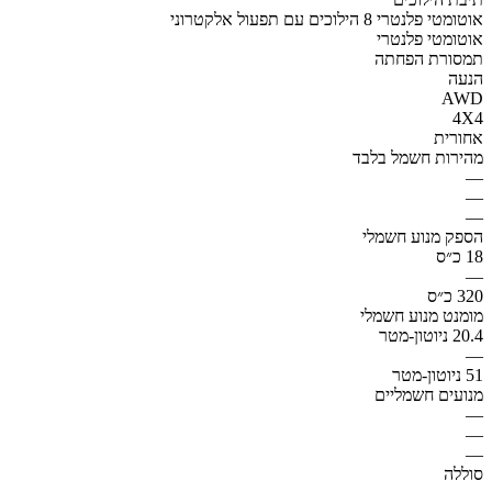
אוטומטי פלנטרי 8 הילוכים עם תפעול אלקטרוני
אוטומטי פלנטרי
תמסורת הפחתה
הנעה
AWD
4X4
אחורית
מהירות חשמל בלבד
—
—
—
הספק מנוע חשמלי
18 כ״ס
—
320 כ״ס
מומנט מנוע חשמלי
20.4 ניוטון-מטר
—
51 ניוטון-מטר
מנועים חשמליים
—
—
—
סוללה