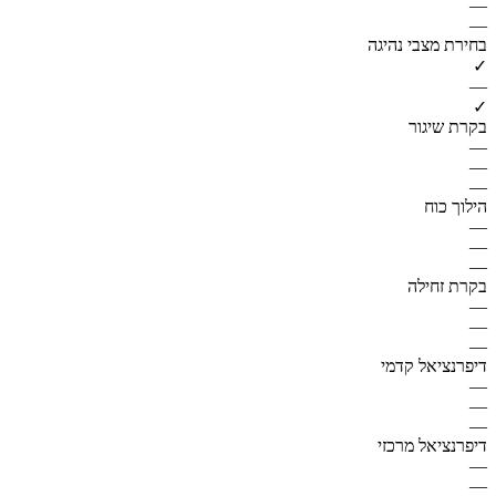
—
—
בחירת מצבי נהיגה
✓
—
✓
בקרת שיגור
—
—
—
הילוך כוח
—
—
—
בקרת זחילה
—
—
—
דיפרנציאל קדמי
—
—
—
דיפרנציאל מרכזי
—
—