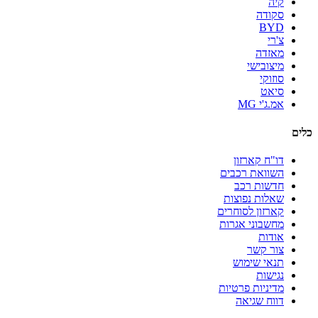
קיה
סקודה
BYD
צ'רי
מאזדה
מיצובישי
סוזוקי
סיאט
אמ.ג'י MG
כלים
דו"ח קארזון
השוואת רכבים
חדשות רכב
שאלות נפוצות
קארזון לסוחרים
מחשבוני אגרות
אודות
צור קשר
תנאי שימוש
נגישות
מדיניות פרטיות
דווח שגיאה