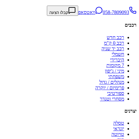
058-7809093
וואטסאפ
קבלו הצעה
רכבים
רכב חדש
רכב 0 ק"מ
רכב יד שניה
חשמלי
היברידי
7 מקומות
מיני / ג'יפון
משפחתי
מנהלים / גדול
פרימיום / יוקרה
ספורטיבי
מסחרי וטנדר
יצרנים
טסלה
יונדאי
טויוטה