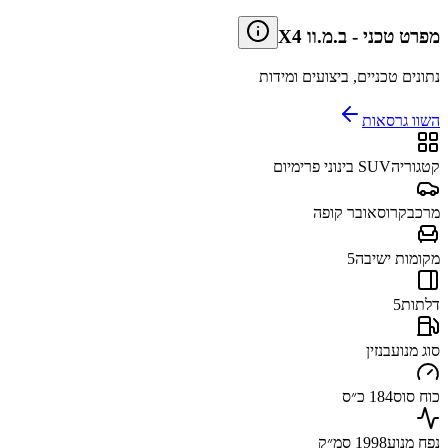
מפרט טכני
-
ב.מ.וו X4
נתונים טכניים, ביצועים ומידות
השוו גרסאות
קטגוריה
SUV בינוני פרימיום
מרכב
קרוסאובר קופה
מקומות ישיבה
5
דלתות
5
סוג מנוע
בנזין
כוח סוס
184 כ״ס
נפח מנוע
1998 סמ״ק