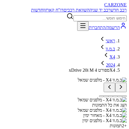
CARZONE
רכב חדש
רכב יד שניה
השוואת רכבים
דו"ח קארזון
חדשות
הרשמה/התחברות
ראשי
ב.מ.וו
X4
2024
xDrive 20i M ספורט 4X4
הצג את כל התמונות
+
2
תמונות