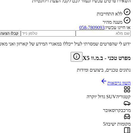
השאירו פרטים עכשיו ונעזור לכם לקבל הצעת רלוונטיות
ללא התחייבות
מענה מהיר
או חייגו עכשיו:
058-7809093
קבלו הצעה
ידוע לי שהפרטים שמסרתי לעיל ייכללו במאגרי המידע של קארזון ואני מאש
מפרט טכני
-
ב.מ.וו X5
נתונים טכניים, ביצועים ומידות
השוו גרסאות
קטגוריה
SUV גדול יוקרה
מרכב
קרוסאובר
מקומות ישיבה
5