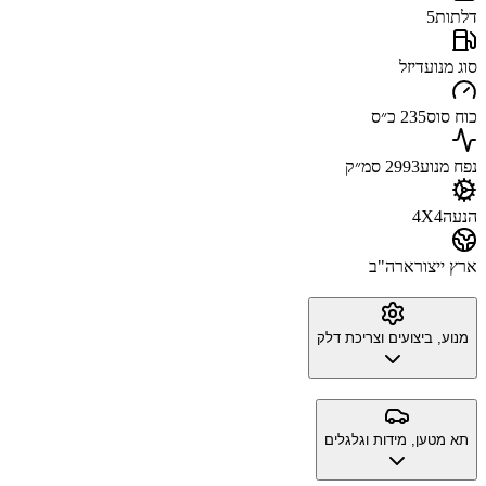
דלתות
5
סוג מנוע
דיזל
כוח סוס
235 כ״ס
נפח מנוע
2993 סמ״ק
הנעה
4X4
ארץ ייצור
ארה"ב
מנוע, ביצועים וצריכת דלק
תא מטען, מידות וגלגלים