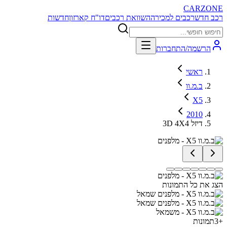
CARZONE
רכב חדש
רכבים למכירה
השוואת רכבים
דו"ח קארזון
חדשות
הרשמה/התחברות
ראשי
ב.מ.וו
X5
2010
3D 4X4 דיזל
הצג את כל התמונות
+
3
תמונות