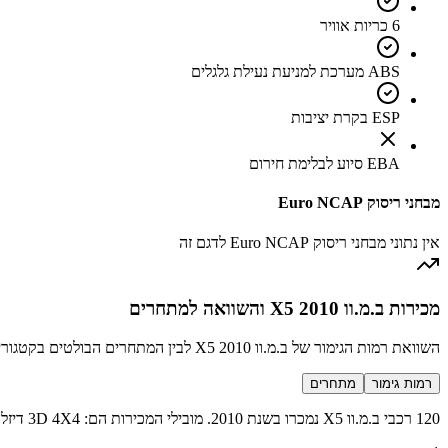
6 כריות אוויר
ABS מערכת למניעת נעילת גלגלים
ESP בקרת יציבות
EBA סיוע לבלימת חירום
מבחני ריסוק Euro NCAP
אין נתוני מבחני ריסוק Euro NCAP לדגם זה
מכירות ב.מ.וו X5 2010 והשוואה למתחרים
השוואת רמות הגימור של ב.מ.וו X5 2010 לבין המתחרים הבולטים בקטגוריה SUV גדול יוקרה
רמות גימור
מתחרים
120 רכבי ב.מ.וו X5 נמכרו בשנת 2010. מובילי המכירות הם: 3D 4X4 דיזל (78 מכירות), 3SI 4X4 (11 מכירות), 3SD 4X4 דיזל (9 מכירות), 30D 4X4 דיזל (9 מכירות) ועוד 2 רמות גימור נוספות.