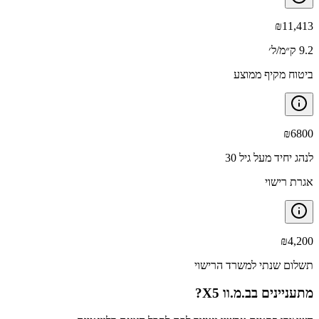
₪
11,413
9.2 ק״מ/ל׳
ביטוח מקיף ממוצע
₪
6800
לנהג יחיד מעל גיל 30
אגרת רישוי
₪
4,200
תשלום שנתי למשרד הרישוי
מתעניינים ב
ב.מ.וו X5
?