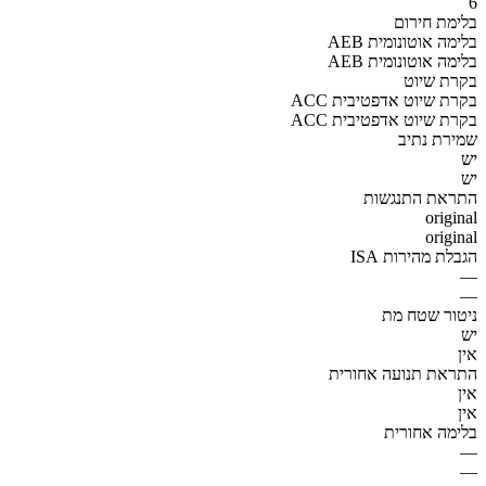
6
בלימת חירום
AEB בלימה אוטונומית
AEB בלימה אוטונומית
בקרת שיוט
ACC בקרת שיוט אדפטיבית
ACC בקרת שיוט אדפטיבית
שמירת נתיב
יש
יש
התראת התנגשות
original
original
הגבלת מהירות ISA
—
—
ניטור שטח מת
יש
אין
התראת תנועה אחורית
אין
אין
בלימה אחורית
—
—