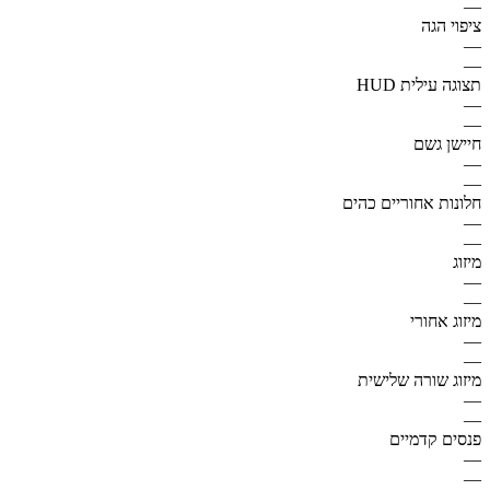
—
ציפוי הגה
—
—
תצוגה עילית HUD
—
—
חיישן גשם
—
—
חלונות אחוריים כהים
—
—
מיזוג
—
—
מיזוג אחורי
—
—
מיזוג שורה שלישית
—
—
פנסים קדמיים
—
—