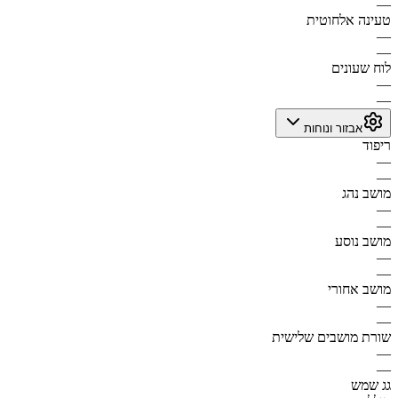
—
טעינה אלחוטית
—
—
לוח שעונים
—
—
אבזור ונוחות
ריפוד
—
—
מושב נהג
—
—
מושב נוסע
—
—
מושב אחורי
—
—
שורת מושבים שלישית
—
—
גג שמש