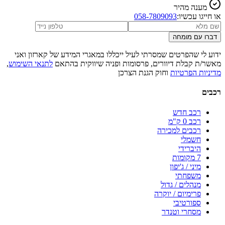
מענה מהיר
או חייגו עכשיו:
058-7809093
דברו עם מומחה
ידוע לי שהפרטים שמסרתי לעיל ייכללו במאגרי המידע של קארזון ואני
מאשר/ת קבלת דיוורים, פרסומות ופניה שיווקית בהתאם
לתנאי השימוש
,
מדיניות הפרטיות
וחוק הגנת הצרכן
רכבים
רכב חדש
רכב 0 ק"מ
רכבים למכירה
חשמלי
היברידי
7 מקומות
מיני / ג'יפון
משפחתי
מנהלים / גדול
פרימיום / יוקרה
ספורטיבי
מסחרי וטנדר