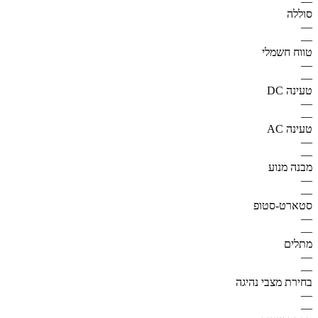
—
סוללה
—
—
טווח חשמלי
—
—
טעינה DC
—
—
טעינה AC
—
—
מבנה מנוע
—
—
סטארט-סטופ
—
—
מתלים
—
—
בחירת מצבי נהיגה
—
—