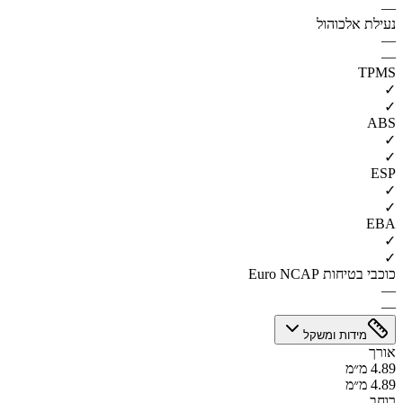
—
נעילת אלכוהול
—
—
TPMS
✓
✓
ABS
✓
✓
ESP
✓
✓
EBA
✓
✓
כוכבי בטיחות Euro NCAP
—
—
מידות ומשקל
אורך
4.89 מ״מ
4.89 מ״מ
רוחב