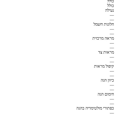
כולל
כולל
נעילה
—
—
חלונות חשמל
—
—
מראה מרכזית
—
—
מראות צד
—
—
קיפול מראות
—
—
כיוון הגה
—
—
חימום הגה
—
—
כפתורי מולטימדיה בהגה
—