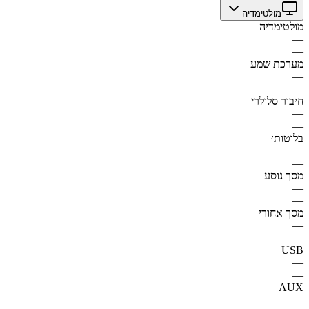
מולטימדיה
מולטימדיה
—
—
מערכת שמע
—
—
חיבור סלולרי
—
—
בלוטות׳
—
—
מסך נוסע
—
—
מסך אחורי
—
—
USB
—
—
AUX
—