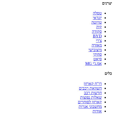
יצרנים
טסלה
יונדאי
טויוטה
קיה
סקודה
BYD
צ'רי
מאזדה
מיצובישי
סוזוקי
סיאט
אמ.ג'י MG
כלים
דו"ח קארזון
השוואת רכבים
חדשות רכב
שאלות נפוצות
קארזון לסוחרים
מחשבוני אגרות
אודות