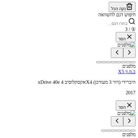
נקה הכל
חיפוש דגם להשוואה
/ 3
①
הסר
מלפנים
ב.מ.וו X5
xDrive 40e אקסקלוסיב 4X4 היברידי (דור 3 מעודכן)
2017
הסר
מלפנים