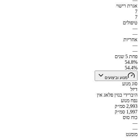
—
אגרת רישוי
7
7
טיפולים
—
—
אחריות
—
—
פחת 5 שנים
54.8%
54.4%
מנוע וביצועים
סוג מנוע
דיזל
היברידי בנזין פלאג אין
נפח מנוע
2,993 סמ״ק
1,997 סמ״ק
כוח סוס
—
—
מומנט
—