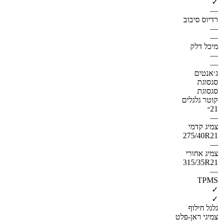
✓
—
רדיוס סיבוב
—
—
מיכל דלק
—
—
ג׳אנטים
סגסוגת
סגסוגת
קוטר גלגלים
21״
—
צמיג קדמי
275/40R21
—
צמיג אחורי
315/35R21
—
TPMS
✓
✓
גלגל חילוף
צמיגי ראן-פלט