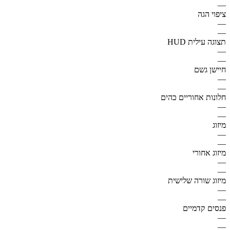
—
ציפוי הגה
—
—
תצוגה עילית HUD
—
—
חיישן גשם
—
—
חלונות אחוריים כהים
—
—
מיזוג
—
—
מיזוג אחורי
—
—
מיזוג שורה שלישית
—
—
פנסים קדמיים
—
—