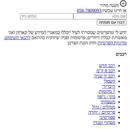
מענה מהיר
או חייגו עכשיו:
058-7809093
דברו עם מומחה
ידוע לי שהפרטים שמסרתי לעיל ייכללו במאגרי המידע של קארזון ואני
מאשר/ת קבלת דיוורים, פרסומות ופניה שיווקית בהתאם
לתנאי השימוש
,
מדיניות הפרטיות
וחוק הגנת הצרכן
רכבים
רכב חדש
רכב 0 ק"מ
רכב יד שניה
חשמלי
היברידי
7 מקומות
מיני / ג'יפון
משפחתי
מנהלים / גדול
פרימיום / יוקרה
ספורטיבי
מסחרי וטנדר