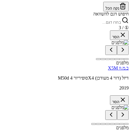
נקה הכל
חיפוש דגם להשוואה
/ 3
①
הסר
מלפנים
ב.מ.וו X5M
M50d סופיריור 4X4 דיזל (דור 4 מעודכן)
2019
הסר
מלפנים