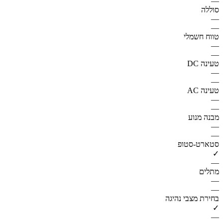
—
סוללה
—
—
טווח חשמלי
—
—
טעינה DC
—
—
טעינה AC
—
—
מבנה מנוע
—
—
סטארט-סטופ
✓
—
מתלים
—
—
בחירת מצבי נהיגה
✓
—