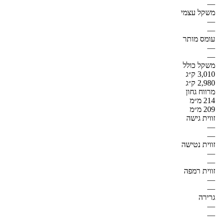
—
משקל עצמי
—
—
עומס מותר
—
—
משקל כולל
3,010 ק״ג
2,980 ק״ג
מרווח גחון
214 מ״מ
209 מ״מ
זווית גישה
—
—
זווית נטישה
—
—
זווית רמפה
—
—
גרירה
—
—