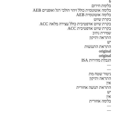
6
בלימת חירום
AEB בלימה אוטונומית כולל זיהוי הולכי רגל ואופניים
AEB בלימה אוטונומית
בקרת שיוט
ACC בקרת שיוט אדפטיבית כולל עצירה מלאה
ACC בקרת שיוט אדפטיבית
שמירת נתיב
התראה ותיקון
יש
התראת התנגשות
original
original
הגבלת מהירות ISA
—
—
ניטור שטח מת
התראה ותיקון
אין
התראת תנועה אחורית
יש
אין
בלימה אחורית
—
—