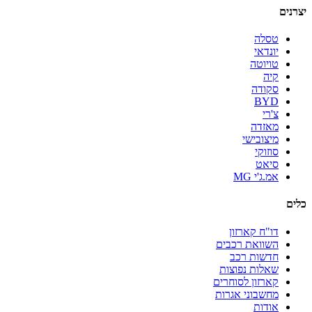
יצרנים
טסלה
יונדאי
טויוטה
קיה
סקודה
BYD
צ'רי
מאזדה
מיצובישי
סוזוקי
סיאט
אמ.ג'י MG
כלים
דו"ח קארזון
השוואת רכבים
חדשות רכב
שאלות נפוצות
קארזון לסוחרים
מחשבוני אגרות
אודות