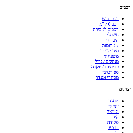
רכבים
רכב חדש
רכב 0 ק"מ
רכבים למכירה
חשמלי
היברידי
7 מקומות
מיני / ג'יפון
משפחתי
מנהלים / גדול
פרימיום / יוקרה
ספורטיבי
מסחרי וטנדר
יצרנים
טסלה
יונדאי
טויוטה
קיה
סקודה
BYD
צ'רי