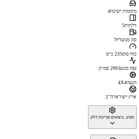
מקומות ישיבה
4
דלתות
5
סוג מנוע
דיזל
כוח סוס
235 כ״ס
נפח מנוע
2993 סמ״ק
הנעה
4X4
ארץ ייצור
ארה"ב
מנוע, ביצועים וצריכת דלק