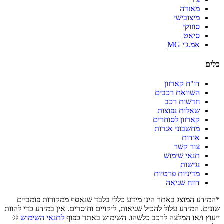
מאזדה
מיצובישי
סוזוקי
סיאט
אמ.ג'י MG
כלים
דו"ח קארזון
השוואת רכבים
חדשות רכב
שאלות נפוצות
קארזון לסוחרים
מחשבוני אגרות
אודות
צור קשר
תנאי שימוש
נגישות
מדיניות פרטיות
דווח שגיאה
*המידע המוצג באתר הינו מידע כללי בלבד שנאסף ממקורות פומביים
שונים. המידע עלול להכיל שגיאות, ליקויים וחוסרים. אין במידע כדי להוות
ייעוץ ו/או המלצה לרכב כלשהו. השימוש באתר כפוף
לתנאי השימוש
©