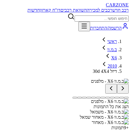
CARZONE
רכב חדש
רכבים למכירה
השוואת רכבים
דו"ח קארזון
חדשות
הרשמה/התחברות
ראשי
ב.מ.וו
X6
2010
30d 4X4 דיזל
הצג את כל התמונות
+
9
תמונות