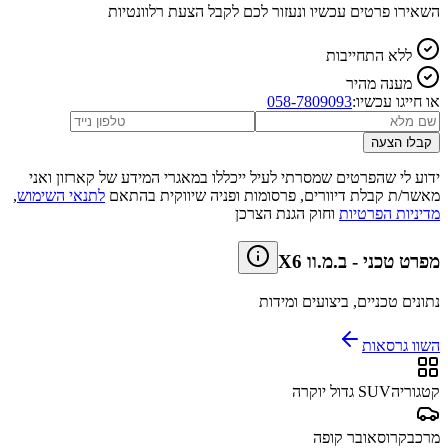
השאירו פרטים עכשיו ונעזור לכם לקבל הצעת רלוונטיות
ללא התחייבות
מענה מהיר
או חייגו עכשיו:
058-7809093
קבלו הצעה
ידוע לי שהפרטים שמסרתי לעיל ייכללו במאגרי המידע של קארזון ואני
מאשר/ת קבלת דיוורים, פרסומות ופניה שיווקית בהתאם
לתנאי השימוש
,
מדיניות הפרטיות
וחוק הגנת הצרכן
מפרט טכני
-
ב.מ.וו X6
נתונים טכניים, ביצועים ומידות
השוו גרסאות
קטגוריה
SUV גדול יוקרה
מרכב
קרוסאובר קופה