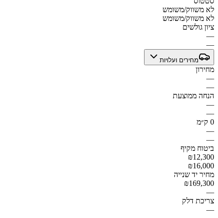
סטטוס
לא משווק/משומש
לא משווק/משומש
ציון גולשים
—
—
מחירים ועלויות
מחירון
—
—
הנחה ממוצעת
—
—
0 ק״מ
—
—
ביטוח מקיף
₪12,300
₪16,000
מחיר יד שנייה
₪169,300
—
צריכת דלק
—