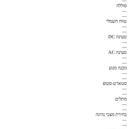
—
סוללה
—
—
טווח חשמלי
—
—
טעינה DC
—
—
טעינה AC
—
—
מבנה מנוע
—
—
סטארט-סטופ
—
—
מתלים
—
—
בחירת מצבי נהיגה
—
—