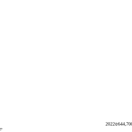
₪
644,70
יולי