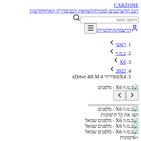
CARZONE
רכב חדש
רכבים למכירה
השוואת רכבים
דו"ח קארזון
חדשות
הרשמה/התחברות
ראשי
ב.מ.וו
X6
2022
xDrive 40i M סופיריור 4X4
הצג את כל התמונות
+
6
תמונות