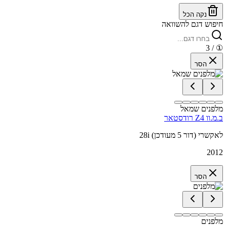
נקה הכל
חיפוש דגם להשוואה
/ 3
①
הסר
מלפנים שמאל
ב.מ.וו Z4 רודסטאר
28i לאקשרי (דור 5 מעודכן)
2012
הסר
מלפנים