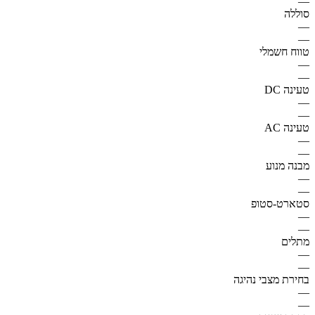
—
סוללה
—
—
טווח חשמלי
—
—
טעינה DC
—
—
טעינה AC
—
—
מבנה מנוע
—
—
סטארט-סטופ
—
—
מתלים
—
—
בחירת מצבי נהיגה
—
—