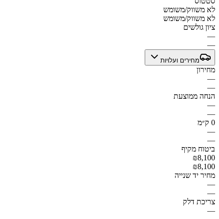
סטטוס
לא משווק/משומש
לא משווק/משומש
ציון גולשים
—
—
מחירים ועלויות
מחירון
—
—
הנחה ממוצעת
—
—
0 ק״מ
—
—
ביטוח מקיף
₪8,100
₪8,100
מחיר יד שנייה
—
—
צריכת דלק
—