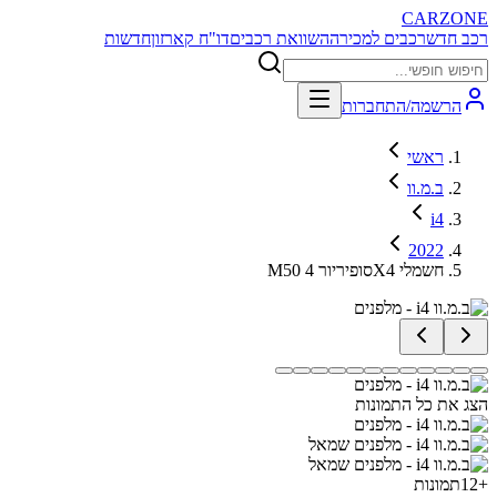
CARZONE
רכב חדש
רכבים למכירה
השוואת רכבים
דו"ח קארזון
חדשות
הרשמה/התחברות
ראשי
ב.מ.וו
i4
2022
M50 סופיריור 4X4 חשמלי
הצג את כל התמונות
+
12
תמונות