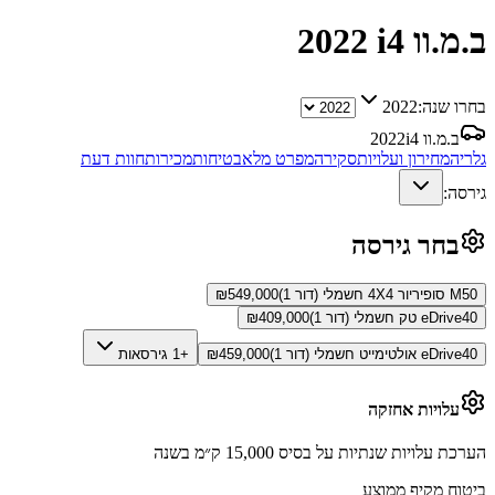
ב.מ.וו i4
2022
בחרו שנה:
2022
ב.מ.וו i4
2022
גלריה
מחירון ועלויות
סקירה
מפרט מלא
בטיחות
מכירות
חוות דעת
גירסה:
בחר גירסה
M50 סופיריור 4X4 חשמלי (דור 1)
549,000
₪
eDrive40 טק חשמלי (דור 1)
409,000
₪
eDrive40 אולטימייט חשמלי (דור 1)
459,000
₪
+1 גירסאות
עלויות אחזקה
הערכת עלויות שנתיות על בסיס 15,000 ק״מ בשנה
ביטוח מקיף ממוצע