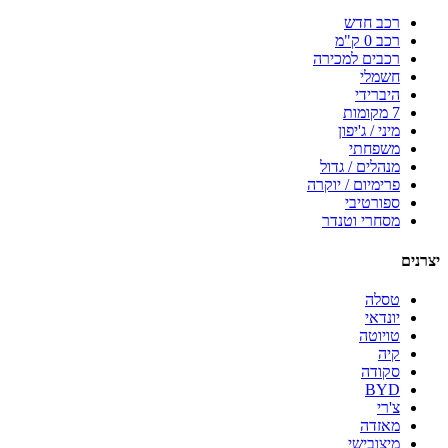
רכב חדש
רכב 0 ק"מ
רכבים למכירה
חשמלי
היברידי
7 מקומות
מיני / ג'יפון
משפחתי
מנהלים / גדול
פרימיום / יוקרה
ספורטיבי
מסחרי וטנדר
יצרנים
טסלה
יונדאי
טויוטה
קיה
סקודה
BYD
צ'רי
מאזדה
מיצובישי