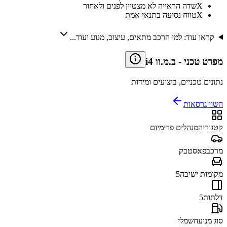
X
שדה הראייה לא מצטיין לפנים ולאחור
X
טווח נסיעה בתנאי אמת
קראו עוד: למי הרכב מתאים, עיצוב, מנוע ועוד...
מפרט טכני
-
ב.מ.וו i4
נתונים טכניים, ביצועים ומידות
השוו גרסאות
קטגוריה
מנהלים פרימיום
מרכב
פאסטבק
מקומות ישיבה
5
דלתות
5
סוג מנוע
חשמלי