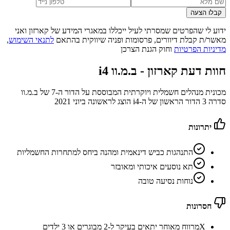
קבלו הצעה
ידוע לי שהפרטים שמסרתי לעיל ייכללו במאגרי המידע של קארזון ואני
מאשר/ת קבלת דיוורים, פרסומות ופניה שיווקית בהתאם
לתנאי השימוש
,
מדיניות הפרטיות
וחוק הגנת הצרכן
חוות דעת קארזון -
ב.מ.וו i4
מכונית מנהלים חשמלית ויוקרתית המבוססת על הדור ה-7 של ב.מ.וו
סדרה 3 הדור הראשון של ה-i4 הוצג לראשונה ביוני 2021
יתרונות
התנהגות כביש דינאמית ומהנה ביחס למתחרות החשמליות
תא נוסעים איכותי ומאובזר
נוחות נסיעה טובה
חסרונות
X
מרווח מאוחר יתאים בעיקר ל-2 מבוגרים או 3 ילדים