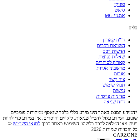
סוזוקי
סיאט
אמ.ג'י MG
כלים
דו"ח קארזון
השוואת רכבים
חדשות רכב
שאלות נפוצות
קארזון לסוחרים
מחשבוני אגרות
אודות
צור קשר
תנאי שימוש
נגישות
מדיניות פרטיות
דווח שגיאה
*המידע המוצג באתר הינו מידע כללי בלבד שנאסף ממקורות פומביים
שונים. המידע עלול להכיל שגיאות, ליקויים וחוסרים. אין במידע כדי להוות
ייעוץ ו/או המלצה לרכב כלשהו. השימוש באתר כפוף
לתנאי השימוש
©
כל הזכויות שמורות 2026
CARZONE