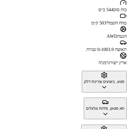
כוח סוס
544 כ״ס
טווח חשמלי
503 ק״מ
הנעה
AWD
תאוצה 0-100
3.9 שניות
ארץ ייצור
גרמניה
מנוע, ביצועים וצריכת דלק
תא מטען, מידות וגלגלים